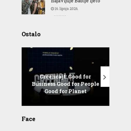
najavljuje Bablje ljeto
16. lipnja 2026.
Ostalo
Greencajt: Good for
Business Good for People
T
Good for Planet
Face