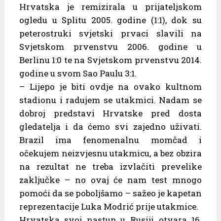
Hrvatska je remizirala u prijateljskom
ogledu u Splitu 2005. godine (1:1), dok su
peterostruki svjetski prvaci slavili na
Svjetskom prvenstvu 2006. godine u
Berlinu 1:0 te na Svjetskom prvenstvu 2014.
godine u svom Sao Paulu 3:1.
– Lijepo je biti ovdje na ovako kultnom
stadionu i radujem se utakmici. Nadam se
dobroj predstavi Hrvatske pred dosta
gledatelja i da ćemo svi zajedno uživati.
Brazil ima fenomenalnu momčad i
očekujem neizvjesnu utakmicu, a bez obzira
na rezultat ne treba izvlačiti prevelike
zaključke – no ovaj će nam test mnogo
pomoći da se poboljšamo – sažeo je kapetan
reprezentacije Luka Modrić prije utakmice.
Hrvatska svoj nastup u Rusiji otvara 16.