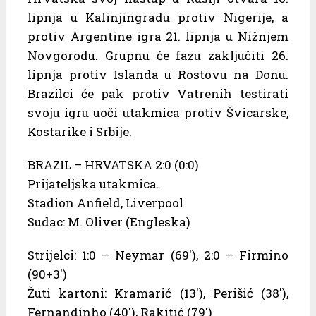
lipnja u Kalinjingradu protiv Nigerije, a
protiv Argentine igra 21. lipnja u Nižnjem
Novgorodu. Grupnu će fazu zaključiti 26.
lipnja protiv Islanda u Rostovu na Donu.
Brazilci će pak protiv Vatrenih testirati
svoju igru uoči utakmica protiv Švicarske,
Kostarike i Srbije.
BRAZIL – HRVATSKA 2:0 (0:0)
Prijateljska utakmica.
Stadion Anfield, Liverpool
Sudac: M. Oliver (Engleska)
Strijelci: 1:0 – Neymar (69′), 2:0 – Firmino
(90+3′)
Žuti kartoni: Kramarić (13′), Perišić (38′),
Fernandinho (40′), Rakitić (79′)