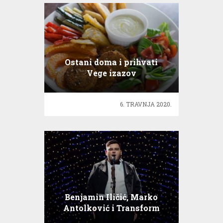
Ostani doma i prihvati
Vege izazov
6. TRAVNJA 2020.
Benjamin Iličić, Marko
Antolković i Transform
crew u finalu