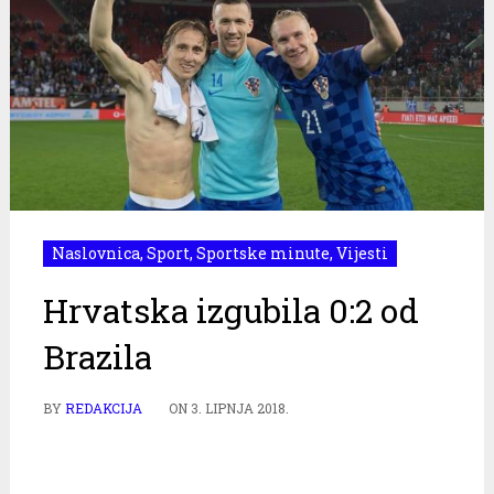
Naslovnica
,
Sport
,
Sportske minute
,
Vijesti
Hrvatska izgubila 0:2 od
Brazila
BY
REDAKCIJA
ON
3. LIPNJA 2018.