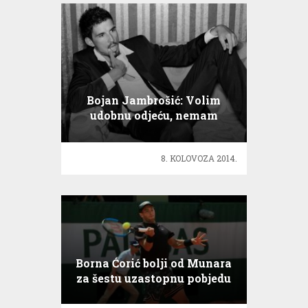
Bojan Jambrošić: Volim
udobnu odjeću, nemam
fetiš!
8. KOLOVOZA 2014.
Borna Ćorić bolji od Munara
za šestu uzastopnu pobjedu
u Halleu