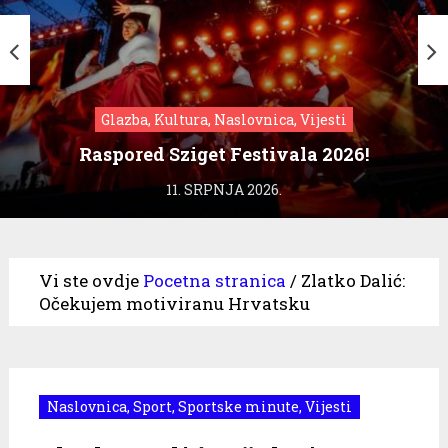
Glazba, Kultura, Naslovnica, Vijesti
Raspored Sziget Festivala 2026!
11. SRPNJA 2026.
Vi ste ovdje
Pocetna stranica
/
Zlatko Dalić:
Očekujem motiviranu Hrvatsku
Naslovnica
,
Sport
,
Sportske minute
,
Vijesti