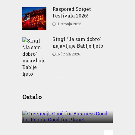
Raspored Sziget
Festivala 2026!
11. srpnja 2026.
Singl “Ja sam dobro”
najavljuje Bablje ljeto
16. lipnja 2026.
Greencajt: Good for
Ostalo
Business Good for People
Good for Planet