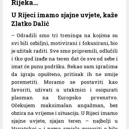
Rijeka…
U Rijeci imamo sjajne uvjete, kaže
Zlatko Dalić
– Odradili smo tri treninga na kojima su
svi bili ozbiljni, motivirani i fokusirani, bio
je užitak raditi. Sve smo pripremili, odlučili
i tko god izađe na teren dat će sve od sebe i
imat će punu podršku. Rekao sam igračima
da igraju opušteno, pritisak ih ne smije
poremetiti. Moramo se postaviti kao
favoriti, uživati u utakmici i osigurati
plasman na Europsko prvenstvo.
Očekujem maksimalan angažman, bez
obzira na vrijeme i situaciju. U Rijeci imamo
sjajne uvjete, sjajan teren – najbolji u
Hrvatskoj – i nema smisla govoriti o bilo