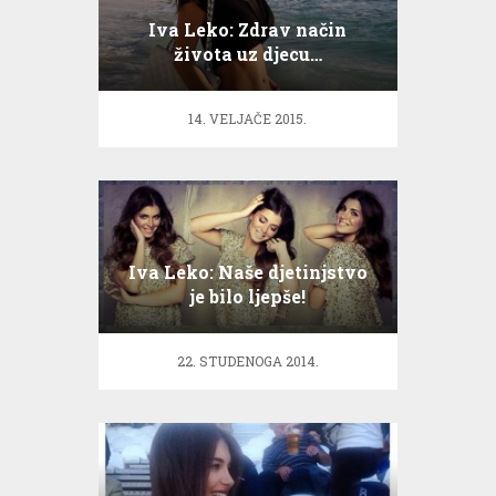
Iva Leko: Zdrav način
života uz djecu…
14. VELJAČE 2015.
Iva Leko: Naše djetinjstvo
je bilo ljepše!
22. STUDENOGA 2014.