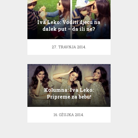
Iva Leko: Voditi djecu na
dalek put – da ili ne?
27. TRAVNJA 2014.
Kolumna: Iva Leko:
Pripreme za bebu!
16. OŽUJKA 2014.