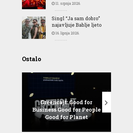
11. srpnja 2026.
Singl “Ja sam dobro”
najavljuje Bablje ljeto
16. lipnja 2026.
Ostalo
Greencajt: Good for
Business Good for People
T
Good for Planet