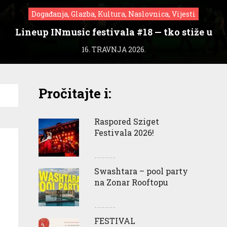
Događanja, Glazba, Kultura, Naslovnica, Vijesti
Lineup INmusic festivala #18 — tko stiže u
Zagreb?
16. TRAVNJA 2026.
Pročitajte i:
Raspored Sziget
Festivala 2026!
Swashtara – pool party
na Zonar Rooftopu
FESTIVAL