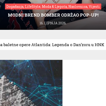
Događanja, LifeStyle, Moda & Ljepota, Naslovnica, Vijesti
MODNI BREND BOMBER ODRŽAO POP-UP!
16. LIPNJA 2026.
a baletne opere Atlantida: Legenda o Dan’zoru u HNK