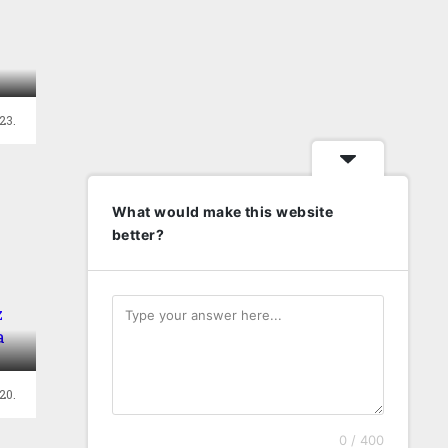
23.
What would make this website
better?
iz
20.
0 / 400