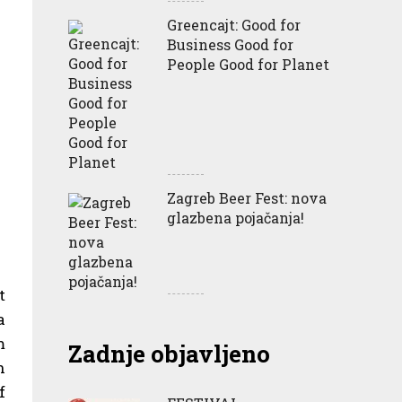
Greencajt: Good for
Business Good for
People Good for Planet
Zagreb Beer Fest: nova
glazbena pojačanja!
t
a
m
Zadnje objavljeno
n
f