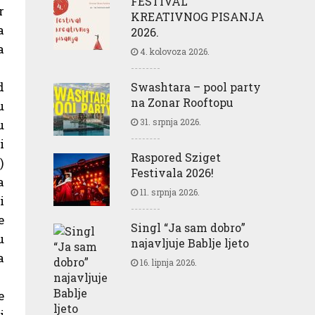
FESTIVAL
r
KREATIVNOG PISANJA
a
2026.
a
4. kolovoza 2026.
d
Swashtara – pool party
na Zonar Rooftopu
u
31. srpnja 2026.
u
i
Raspored Sziget
)
Festivala 2026!
a
11. srpnja 2026.
i
e
Singl “Ja sam dobro”
u
najavljuje Bablje ljeto
a
16. lipnja 2026.
e
i