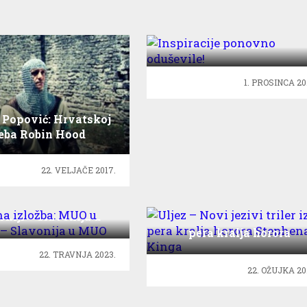
Inspiracije ponovno
oduševile!
1. PROSINCA 20
 Popović: Hrvatskoj
reba Robin Hood
22. VELJAČE 2017.
ena izložba: MUO u
oniji – Slavonija u
Uljez – Novi jezivi triler 
MUO
pera kralja horora
Stephena Kinga
22. TRAVNJA 2023.
22. OŽUJKA 20