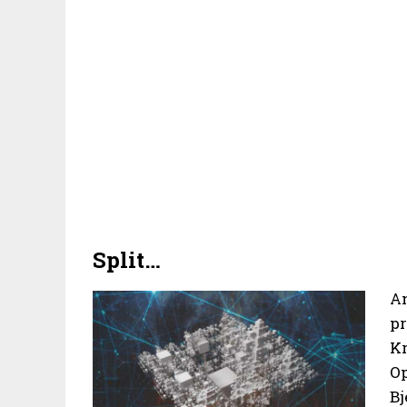
Split…
A
pr
Kr
Op
Bj