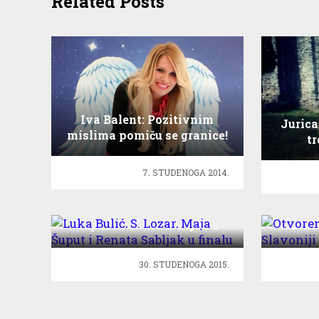
Related Posts
Iva Balent: Pozitivnim
Jurica
mislima pomiču se granice!
t
7. STUDENOGA 2014.
Luka Bulić, S. Lozar, Maja
Otvor
Šuput i Renata Sabljak u
Slav
finalu
30. STUDENOGA 2015.