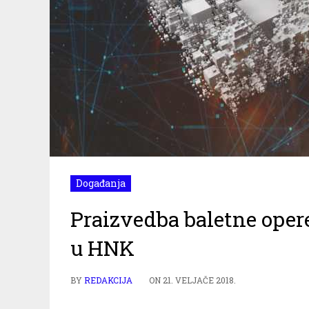
Događanja
Praizvedba baletne opere
u HNK
BY
REDAKCIJA
ON
21. VELJAČE 2018.