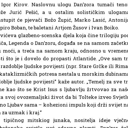
 Igor Kirov. Naslovnu ulogu Dan’zora tumači teno
ože Jurić Pešić, a u ostalim solističkim ulogam
stupit će pjevači Božo Župić, Marko Lasić, Antonij
iro Boban, te baletani Artjom Žusov i Ivan Boiko.
evićeva glazbeno-scenska djela koja čine trilogiju po
ča, Legenda o Dan’zoru, događa se na samom začetk
cu moći, a treća na samom kraju, odnosno u vremen
 što je i dovelo do propasti Atlantide. „Ove sam tr
 razdoblje ljudske povijesti (npr. Stare Grčke ili Rima
zu kataklizmičkih potresa nestala u morskim dubinam
blje ljudske povijesti” kaže autor. „Temelj za sve tr
e kao što se Krist Isus s ljubavlju žrtvovao za naš
ta svoj ovozemaljski život da bi Tolteke izveo Svjetl
nosno Ljubav sama – kohezioni impuls koji drži svijet n
 za uzmak i kraj.”
, tipičnog mitskiog junaka, nositelja ideje vječn
božansko svjetlo već odavno plamti. Dan’zor žel