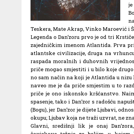
je
B
na
Teskera, Mate Akrap, Vinko Maroević i Šp
Legenda o Dan’zoru prvo je od tri Krstič
zajedničkim imenom Atlantida. Prva pri
atlantske civilizacije, druga na vrhun
raspada moralnih i duhovnih vrijednosti
priče mogao smjestiti i u bilo koje drugo
no sam način na koji je Atlantida u ni
naveo me je da priče smjestim u to razdo
priče je ono iskonsko kršćanstvo. Naim
spasenje, tako i Dan’zor s radošću napuš
(Bogu), jer Dan’zor je dijete Ljubavi, od
okupu; Ljubav koja ne traži uzvrat, ne zna
Glavni, središnji lik je onaj Dan’zora
čovjekove težnje za boljim, u kojem 