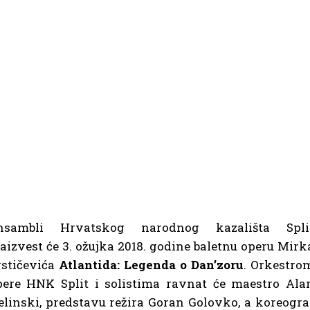
nsambli Hrvatskog narodnog kazališta Spli
aizvest će 3. ožujka 2018. godine baletnu operu Mirk
stičevića
Atlantida: Legenda o Dan’zoru
. Orkestro
ere HNK Split i solistima ravnat će maestro Ala
elinski, predstavu režira Goran Golovko, a koreogra