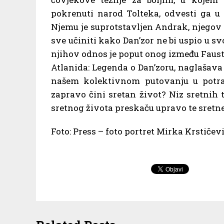
pokrenuti narod Tolteka, odvesti ga u 
Njemu je suprotstavljen Andrak, njegov 
sve učiniti kako Dan’zor ne bi uspio u
njihov odnos je poput onog između Fausta
Atlanida: Legenda o Dan’zoru, naglašava au
našem kolektivnom putovanju u potrazi
zapravo čini sretan život? Niz sretnih
sretnog života preskaču upravo te sretne
Foto: Press – foto portret Mirka Krstičev