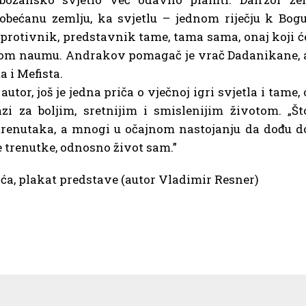
obećanu zemlju, ka svjetlu – jednom riječju k Bogu
protivnik, predstavnik tame, tama sama, onaj koji ć
 svom naumu. Andrakov pomagač je vrač Dadanikane, 
 i Mefista.
tor, još je jedna priča o vječnoj igri svjetla i tame, 
 za boljim, sretnijim i smislenijim životom. „Št
 trenutaka, a mnogi u očajnom nastojanju da dođu d
 trenutke, odnosno život sam.”
ića, plakat predstave (autor Vladimir Resner)