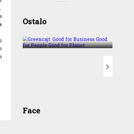
.
e
Greencajt: Good for
Ostalo
a
Business Good for People
Good for Planet
o
o
o
T
Face