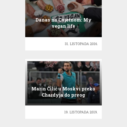
Danas na Cvjetnom: My
vegan life
31. LISTOPADA 2016.
Marin Čilić u Moskvi preko
Chardyja do prvog
polufinala sezone
19. LISTOPADA 2019.