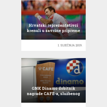
Hrvatski reprezentativci
krenuli u završne pripreme
za Svjetsko prvenstvo
1. SIJEČNJA 2019.
GNK Dinamo dobitnik
nagrade CAFE-a, službenog
partnera UEFA-e