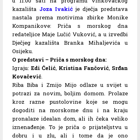
u 11.00 sati na programu vinkovačkog
kazališta
Joza Ivakić
je dječja predstava
nastala prema motivima zbirke Monike
Kompanikove: Priča s morskog dna
redateljice Maje Lučić Vuković, a u izvedbi
Dječjeg kazališta Branka Mihaljevića u
Osijeku.
O predstavi – Priča s morskog dna:
Igraju:
Edi Ćelić
,
Kristina Fančović
,
Srđan
Kovačević
.
Riba Biba i Zmijo Mijo odlaze u svijet u
potrazi za novim, boljim domom. Prolaze
kroz razne pustolovine koje se mogu
dogoditi na morskome dnu i na kraju
pronalaze idealan dom, ali ih čeka veliko
iznenađenje. To je priča o prijateljstvu u
dobru i u zlu, ali i tome da je ono