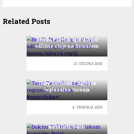
Related Posts
Bendu Pravila igre stvari
odlično stoje na domaćem
terenu tako i u regiji
13. OŽUJKA 2018.
Tony Cetinski i najveća
regionalna turneja
#samoljubav
4. TRAVNJA 2019.
Doktor Dolittle u Gradskom
kazalištu Pula!