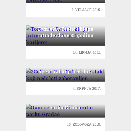
2. VELJAČE 2015.
Tomislav Bralić i klapa
Intrade slave 35 godina
karijere!
24. LIPNJA 2021.
2Cellos u Puli: Pulski
spektakl koji neće biti
zaboravljen
4. SRPNJA 2017.
Ovacije za Derviš i smrt u
parku Gradac
10. KOLOVOZA 2018.