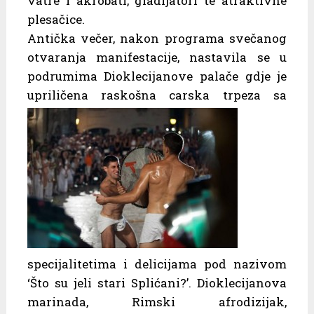
vatre i akrobati, gladijatori te atraktivne
plesačice.
Antička večer, nakon programa svečanog
otvaranja manifestacije, nastavila se u
podrumima Dioklecijanove palače gdje je
upriličena raskošna carska trpeza sa
specijalitetima i delicijama pod nazivom
‘Što su jeli stari Splićani?’. Dioklecijanova
marinada, Rimski afrodizijak,