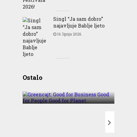
Singl “Ja sam dobro”
najavljuje Bablje ljeto
16. lipnja 2026.
Greencajt: Good for
Ostalo
Business Good for People
Good for Planet
T