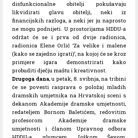
disfunkcionalne obitelji pokušavaju
likvidirati glavu obitelji, neki iz
financijskih razloga, a neki jer ju naprosto
ne mogu podnijeti. U prostorijama HDDU-a
održat će se i prva od dvije radionica,
radionica Elene Orlić ‘Za velike i malene
(kako se zajedno igrati)’, na kojoj će se kroz
primjere igara demonstrirati kako
probuditi dječju maštu i kreativnost.
Drugoga dana
, u petak, 8. svibnja, na tribini
će se povesti rasprava o položaj mladih
dramskih umjetnika na Hrvatskoj sceni s
dekanom Akademije dramske umjetnosti,
redateljem Bornom Baletićem, redovitim
profesorom Akademije dramske
umjetnosti i članom Upravnog odbora
HDDU-a, glumcem Joškom Ševom,