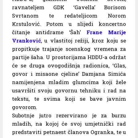
ravnateljem GDK ‘Gavella’ Borisom
Svrtanom te redateljicom Norom
Krstulović. Potom u slijedi koncertno
čitanje antidrame ‘Šah’
Frane Marije
Vranković
, u vlastitoj režiji, kroz koju se
propitkuje trajanje scenskog vremena za
partije šaha. U prostorijama HDDU-a održat
će se druga ovogodišnja radionica, ‘Glas,
govor i misaone cjeline’ Damjana Simića
namijenjena mladim glumcima koji žele
usavršiti svoju govornu tehniku i rad na
tekstu, te svima koji se bave javnim
govorom.
Subotnje jutro rezervirano je za burzu
mladih, na kojoj će svoj umjetnički rad
predstaviti petnaest članova Ogranka, te u