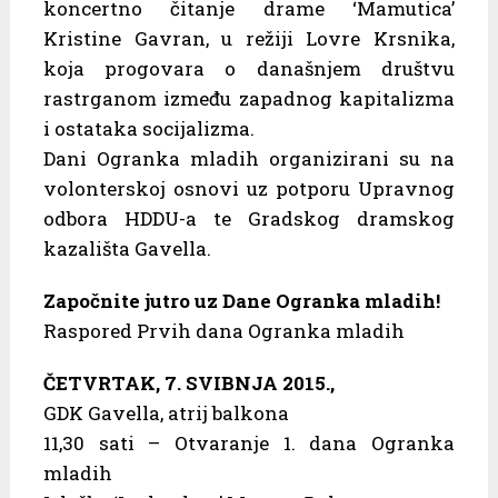
koncertno čitanje drame ‘Mamutica’
Kristine Gavran, u režiji Lovre Krsnika,
koja progovara o današnjem društvu
rastrganom između zapadnog kapitalizma
i ostataka socijalizma.
Dani Ogranka mladih organizirani su na
volonterskoj osnovi uz potporu Upravnog
odbora HDDU-a te Gradskog dramskog
kazališta Gavella.
Započnite jutro uz Dane Ogranka mladih!
Raspored Prvih dana Ogranka mladih
ČETVRTAK, 7. SVIBNJA 2015.,
GDK Gavella, atrij balkona
11,30 sati – Otvaranje 1. dana Ogranka
mladih