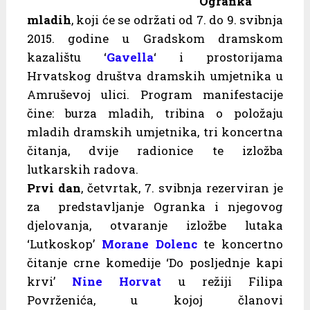
Ogranka
mladih
, koji će se održati od 7. do 9. svibnja
2015. godine u Gradskom dramskom
kazalištu ‘
Gavella
‘ i prostorijama
Hrvatskog društva dramskih umjetnika u
Amruševoj ulici. Program manifestacije
čine: burza mladih, tribina o položaju
mladih dramskih umjetnika, tri koncertna
čitanja, dvije radionice te izložba
lutkarskih radova.
Prvi dan
, četvrtak, 7. svibnja rezerviran je
za predstavljanje Ogranka i njegovog
djelovanja, otvaranje izložbe lutaka
‘Lutkoskop’
Morane Dolenc
te koncertno
čitanje crne komedije ‘Do posljednje kapi
krvi’
Nine Horvat
u režiji Filipa
Povrženića, u kojoj članovi