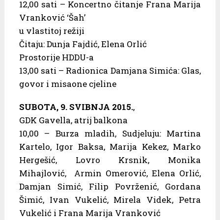
12,00 sati – Koncertno čitanje Frana Marija
Vranković ‘Šah’
u vlastitoj režiji
Čitaju: Dunja Fajdić, Elena Orlić
Prostorije HDDU-a
13,00 sati – Radionica Damjana Simića: Glas,
govor i misaone cjeline
SUBOTA, 9. SVIBNJA 2015.
,
GDK Gavella, atrij balkona
10,00 – Burza mladih, Sudjeluju: Martina
Kartelo, Igor Baksa, Marija Kekez, Marko
Hergešić, Lovro Krsnik, Monika
Mihajlović, Armin Omerović, Elena Orlić,
Damjan Simić, Filip Povrženić, Gordana
Šimić, Ivan Vukelić, Mirela Videk, Petra
Vukelić i Frana Marija Vranković