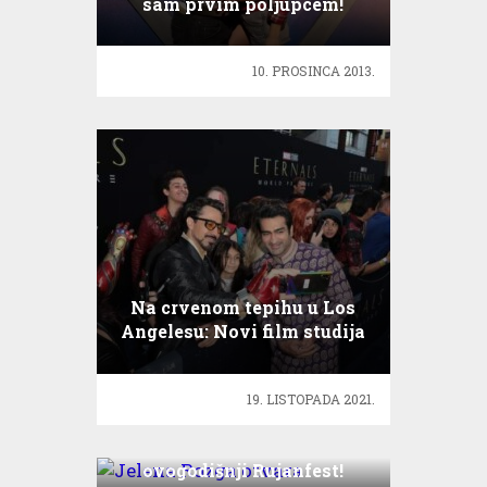
sam prvim poljupcem!
10. PROSINCA 2013.
Na crvenom tepihu u Los
Angelesu: Novi film studija
Marvel
19. LISTOPADA 2021.
Jelena Rozga otvara
ovogodišnji Rujanfest!