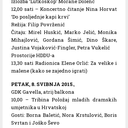
Izložba ‘Lutkoskop’ Morane Dolenc
12,00 sati – Koncertno čitanje Nina Horvat
‘Do posljednje kapi krvi’
Režija: Filip Povrženić
Čitaju: Mirel Huskić, Marko Jelić, Monika
Mihajlović, Gordana Šimić, Dino Škare,
Justina Vojaković-Fingler, Petra Vukelić
Prostorije HDDU-a
13,30 sati Radionica Elene Orlić: Za velike i
malene (kako se zajedno igrati)
PETAK, 8. SVIBNJA 2015.
,
GDK Gavella, atrij balkona
10,00 – Tribina Položaj mladih dramskih
umjetnika u Hrvatskoj
Gosti: Borna Baletić, Nora Krstulović, Boris
Svrtan i Joško Ševo