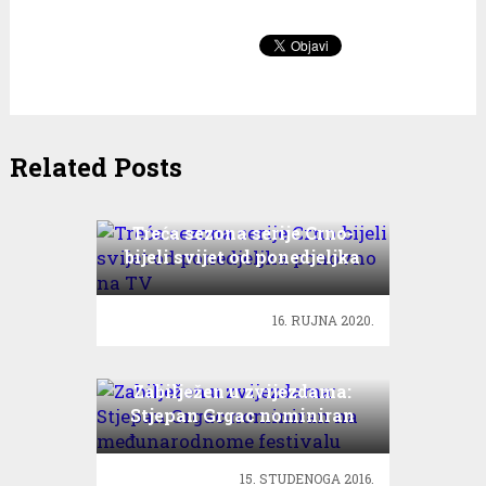
Related Posts
Treća sezona serije Crno-
bijeli svijet od ponedjeljka
ponovno na TV
16. RUJNA 2020.
Zabilježen u zvijezdama:
Stjepan Grgac nominiran
na međunarodnome
festivalu
15. STUDENOGA 2016.