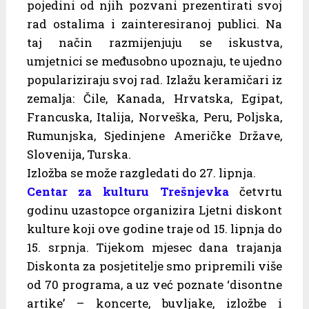
pojedini od njih pozvani prezentirati svoj
rad ostalima i zainteresiranoj publici. Na
taj način razmijenjuju se iskustva,
umjetnici se međusobno upoznaju, te ujedno
populariziraju svoj rad. Izlažu keramičari iz
zemalja: Čile, Kanada, Hrvatska, Egipat,
Francuska, Italija, Norveška, Peru, Poljska,
Rumunjska, Sjedinjene Američke Države,
Slovenija, Turska.
Izložba se može razgledati do 27. lipnja.
Centar za kulturu Trešnjevka
četvrtu
godinu uzastopce organizira Ljetni diskont
kulture koji ove godine traje od 15. lipnja do
15. srpnja. Tijekom mjesec dana trajanja
Diskonta za posjetitelje smo pripremili više
od 70 programa, a uz već poznate ‘disontne
artike’ – koncerte, buvljake, izložbe i