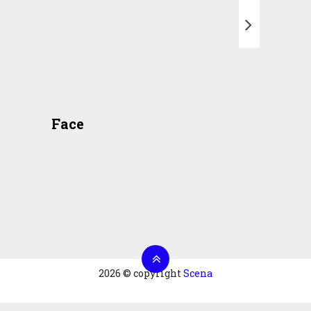
T
Face
2026 © copyright
Scena