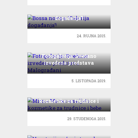
Bossa nova u ‘Galerija
događanja’!
24. RUJNA 2015.
Fotogalerija: Svečano
izvedena predstava
Malograđani
5. LISTOPADA 2019.
Mirna Maras u svijetu
kozmetike za trudnice i
bebe
29. STUDENOGA 2015.
Vegetarijanska integralna