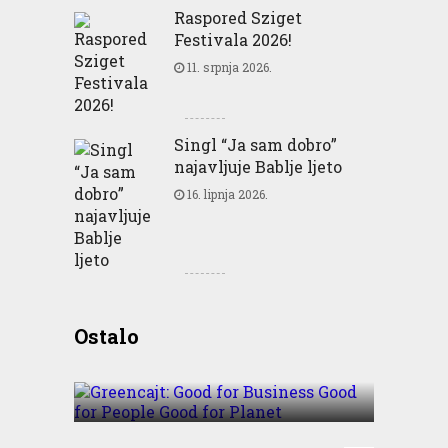
Raspored Sziget
Festivala 2026!
11. srpnja 2026.
Singl “Ja sam dobro”
najavljuje Bablje ljeto
16. lipnja 2026.
Greencajt: Good for
Ostalo
Business Good for People
Good for Planet