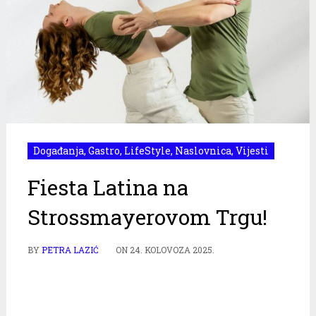
Događanja
,
Gastro
,
LifeStyle
,
Naslovnica
,
Vijesti
Fiesta Latina na
Strossmayerovom Trgu!
BY
PETRA LAZIĆ
ON
24. KOLOVOZA 2025.