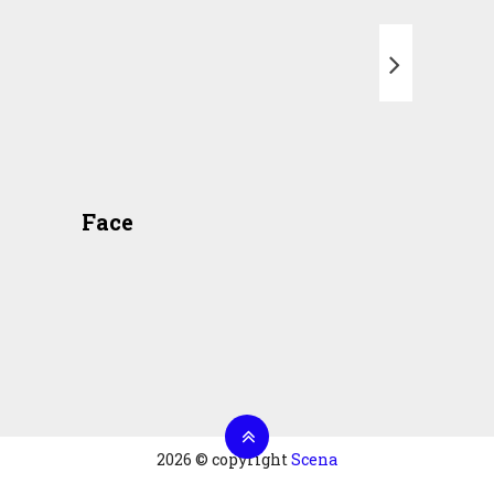
T
Face
2026 © copyright
Scena