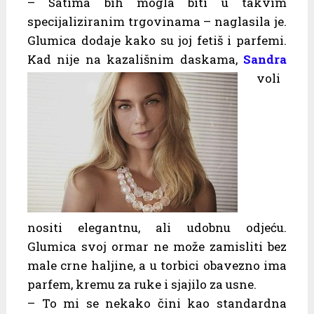
– Satima bih mogla biti u takvim
specijaliziranim trgovinama – naglasila je.
Glumica dodaje kako su joj fetiš i parfemi.
Kad nije na kazališnim daskama,
Sandra
voli
nositi elegantnu, ali udobnu odjeću.
Glumica svoj ormar ne može zamisliti bez
male crne haljine, a u torbici obavezno ima
parfem, kremu za ruke i sjajilo za usne.
– To mi se nekako čini kao standardna