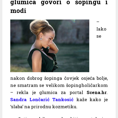
glumica govori o šopingu i
modi
–
Iako
se
nakon dobrog šopinga čovjek osjeća bolje,
ne smatram se velikom šopingholičarkom
– rekla je glumica za portal
Scena.hr
.
Sandra Lončarić Tankosić
kaže kako je
‘slaba’ na prirodnu kozmetiku.