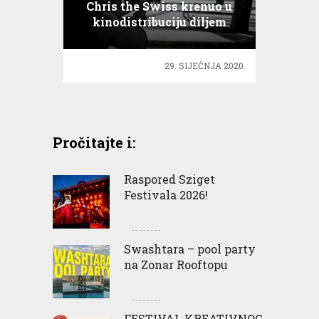
Chris the Swiss krenuo u
kinodistribuciju diljem
Španjolske
29. SIJEČNJA 2020.
Pročitajte i:
Raspored Sziget
Festivala 2026!
Swashtara – pool party
na Zonar Rooftopu
FESTIVAL KREATIVNOG