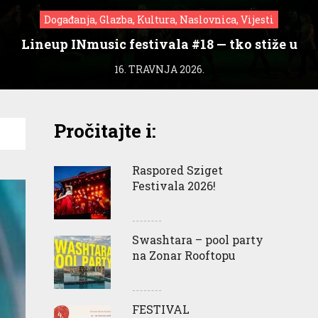
Događanja, Glazba, Kultura, Naslovnica, Vijesti
Lineup INmusic festivala #18 — tko stiže u
Zagreb?
16. TRAVNJA 2026.
Pročitajte i:
Raspored Sziget
Festivala 2026!
Swashtara – pool party
na Zonar Rooftopu
FESTIVAL