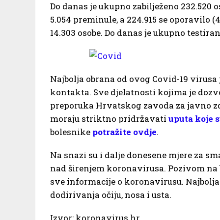
Do danas je ukupno zabilježeno 232.520 
5.054 preminule, a 224.915 se oporavilo (
14.303 osobe. Do danas je ukupno testirano
Najbolja obrana od ovog Covid-19 virusa 
kontakta. Sve djelatnosti kojima je dozv
preporuka Hrvatskog zavoda za javno zd
moraju striktno pridržavati
uputa koje 
bolesnike
potražite ovdje
.
Na snazi su i dalje donesene mjere za sma
nad širenjem koronavirusa. Pozivom na b
sve informacije o koronavirusu. Najbolja 
dodirivanja očiju, nosa i usta.
Izvor: koronavirus.hr