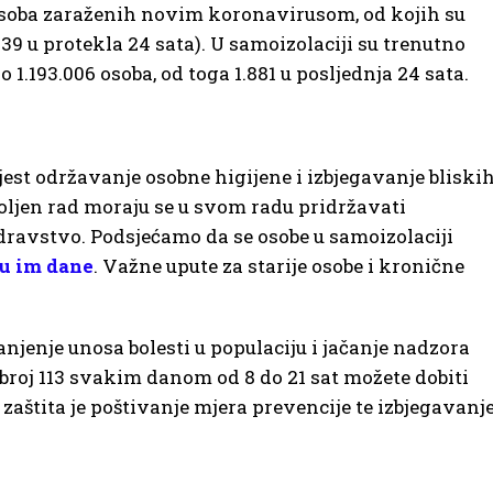
osoba zaraženih novim koronavirusom, od kojih su
439 u protekla 24 sata). U samoizolaciji su trenutno
 1.193.006 osoba, od toga 1.881 u posljednja 24 sata.
jest održavanje osobne higijene i izbjegavanje bliski
oljen rad moraju se u svom radu pridržavati
ravstvo. Podsjećamo da se osobe u samoizolaciji
su im dane
. Važne upute za starije osobe i kronične
njenje unosa bolesti u populaciju i jačanje nadzora
roj 113 svakim danom od 8 do 21 sat možete dobiti
zaštita je poštivanje mjera prevencije te izbjegavanj