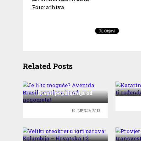
Foto: arhiva
Related Posts
Kata
sr
Je li to moguće? Avenida
Brasil popularnija od
nogometa!
10. LIPNJA 2013.
Veliki preokret u igri
Provj
parova: Kolumbija –
trans
Hrvatska 1:2