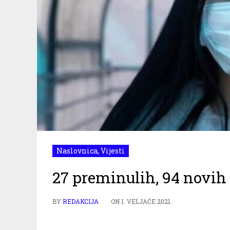
Naslovnica
,
Vijesti
27 preminulih, 94 novih 
BY
REDAKCIJA
ON
1. VELJAČE 2021.