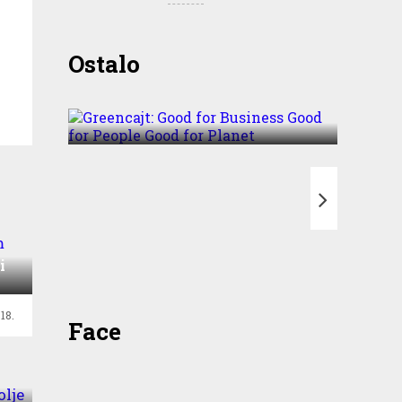
Greencajt: Good for
Ostalo
Business Good for People
Good for Planet
T
om
i
18.
Face