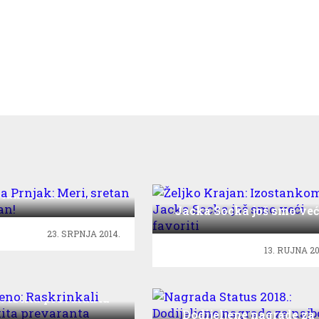
rina Prnjak: Meri,
etan ti rođendan!
Željko Krajan: Izostank
Jacka Socka još smo već
favoriti
23. SRPNJA 2014.
13. RUJNA 20
ereno: Raskrinkali
vestita prevaranta
Nagrada Status 2018.:
Dodijeljene nagrade za