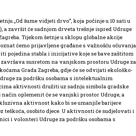
nju „Od šume vidjeti drvo”, koja počinje u 10 sati u
, a završit će sadnjom drveta trešnje ispred Udruge
agreba. Tijekom šetnje u sklopu globalne akcije
upoznat ćemo prijavljene građane s važnošću očuvanja
i pojedina stabla i inicijative koje se bave zaštitom
ja završava susretom na vanjskom prostoru Udruge za
oćama Grada Zagreba, gdje će se odvijati ekološko-
 Udruge za podršku osobama s intelektualnim
ima aktivnosti družiti uz sadnju simbola gradske
aj način oplemenit će se vanjski prostor Udruge, a
nkluzivna aktivnost kako bi se umanjile barijere
teškoća, osobito djece. U aktivnosti će sudjelovati i
atnici i volonteri Udruge za podršku osobama s