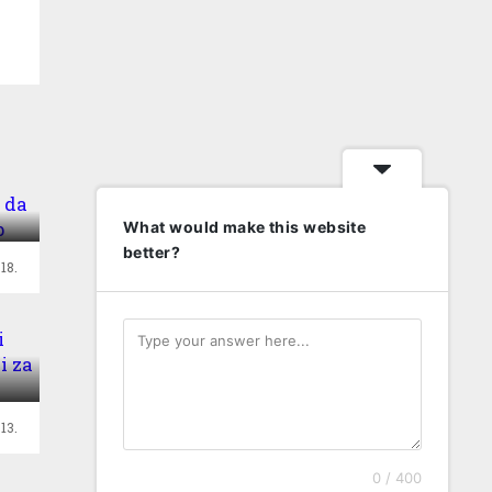
je
What would make this website
better?
18.
 i
d
13.
0 / 400