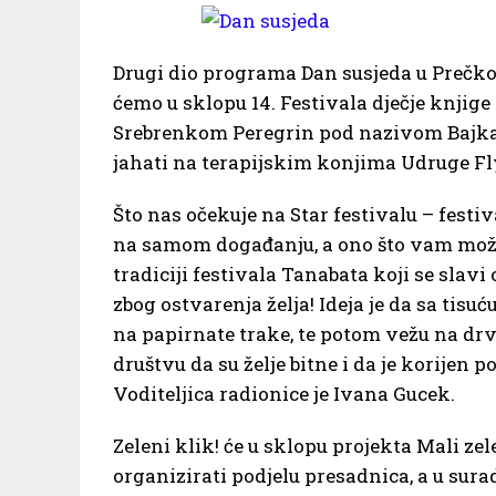
Drugi dio programa Dan susjeda u Prečko
ćemo u sklopu 14. Festivala dječje knjige
Srebrenkom Peregrin pod nazivom Bajkari
jahati na terapijskim konjima Udruge Fl
Što nas očekuje na Star festivalu – festiv
na samom događanju, a ono što vam možem
tradiciji festivala Tanabata koji se slavi 
zbog ostvarenja želja! Ideja je da sa tisu
na papirnate trake, te potom vežu na drv
društvu da su želje bitne i da je korijen 
Voditeljica radionice je Ivana Gucek.
Zeleni klik! će u sklopu projekta Mali ze
organizirati podjelu presadnica, a u sur