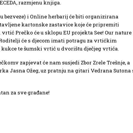
BECEDA, razmjenu knjiga.
 bezveze) i Online herbarij će biti organizirana
avljene kartonske zastavice koje će pripremiti
i vrtić Prečko će u sklopu EU projekta See! Our nature
Roditelji će s djecom imati potragu za vrtićkim
a kukce te šumski vrtić u dvorištu dječjeg vrtića.
čkomv zapjevat će nam susjedi Zbor Zrele Trešnje, a
rka Jasna Ožeg, uz pratnju na gitari Vedrana Sutona 
tan za sve građane!