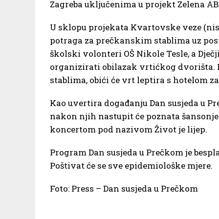
Zagreba uključenima u projekt Zelena A
U sklopu projekata Kvartovske veze (nisu
potraga za prečkanskim stablima uz post
školski volonteri OŠ Nikole Tesle, a Dječj
organizirati obilazak vrtićkog dvorišta. 
stablima, obići će vrt leptira s hotelom z
Kao uvertira događanju Dan susjeda u Pre
nakon njih nastupit će poznata šansonje
koncertom pod nazivom Život je lijep.
Program Dan susjeda u Prečkom je bespla
Poštivat će se sve epidemiološke mjere.
Foto: Press – Dan susjeda u Prečkom