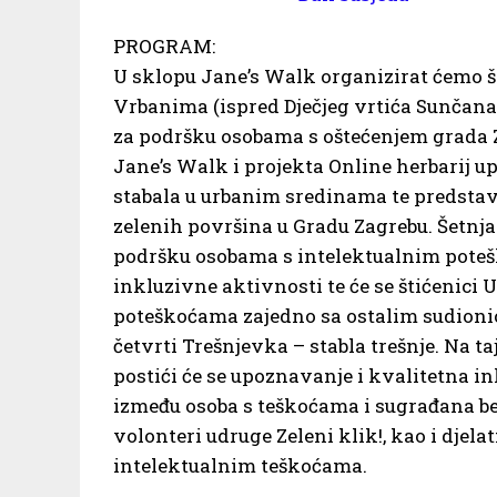
PROGRAM:
U sklopu Jane’s Walk organizirat ćemo šet
Vrbanima (ispred Dječjeg vrtića Sunčana)
za podršku osobama s oštećenjem grada Z
Jane’s Walk i projekta Online herbarij 
stabala u urbanim sredinama te predstavit
zelenih površina u Gradu Zagrebu. Šetn
podršku osobama s intelektualnim potešk
inkluzivne aktivnosti te će se štićenici
poteškoćama zajedno sa ostalim sudionic
četvrti Trešnjevka – stabla trešnje. Na t
postići će se upoznavanje i kvalitetna i
između osoba s teškoćama i sugrađana bez 
volonteri udruge Zeleni klik!, kao i djel
intelektualnim teškoćama.