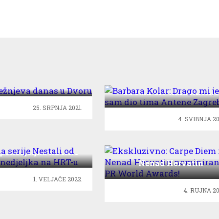
a Ležnjeva danas u
Dvoru
Barbara Kolar: Drago mi 
da sam dio tima Antene
Zagreb
25. SRPNJA 2021.
4. SVIBNJA 20
ona serije Nestali od
 ponedjeljka na HRT-
Ekskluzivno: Carpe Diem
u
Nenad Hervatin
nominirani za PR Worl
1. VELJAČE 2022.
Awards!
4. RUJNA 20