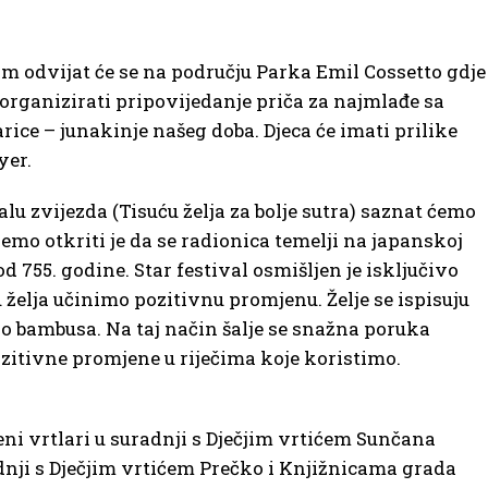
m odvijat će se na području Parka Emil Cossetto gdje
 organizirati pripovijedanje priča za najmlađe sa
ce – junakinje našeg doba. Djeca će imati prilike
yer.
alu zvijezda (Tisuću želja za bolje sutra) saznat ćemo
o otkriti je da se radionica temelji na japanskoj
od 755. godine. Star festival osmišljen je isključivo
ću želja učinimo pozitivnu promjenu. Želje se ispisuju
o bambusa. Na taj način šalje se snažna poruka
pozitivne promjene u riječima koje koristimo.
leni vrtlari u suradnji s Dječjim vrtićem Sunčana
adnji s Dječjim vrtićem Prečko i Knjižnicama grada