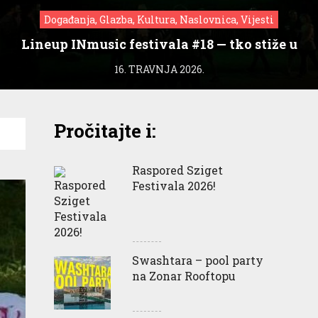
Događanja, Glazba, Kultura, Naslovnica, Vijesti
Lineup INmusic festivala #18 — tko stiže u
Zagreb?
16. TRAVNJA 2026.
Pročitajte i:
Raspored Sziget
Festivala 2026!
Swashtara – pool party
na Zonar Rooftopu