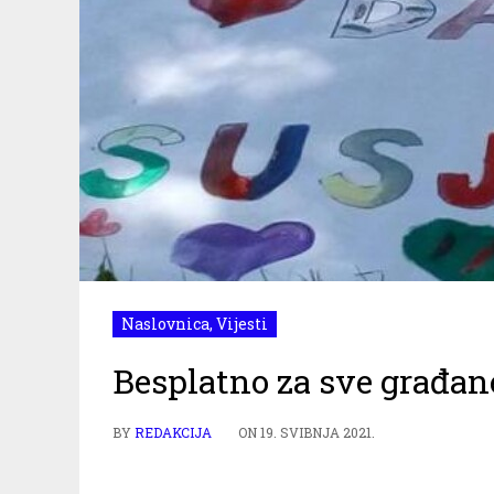
Naslovnica
,
Vijesti
Besplatno za sve građan
BY
REDAKCIJA
ON
19. SVIBNJA 2021.