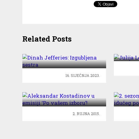
Related Posts
Julij
Dinah Jefferies: Izgubljena
sestra
16. SIJEČNJA 2023.
Aleksandar Kostadinov u
2. sez
emisiji ‘Po vašem izboru’!
idućeg
2. RUJNA 2015.