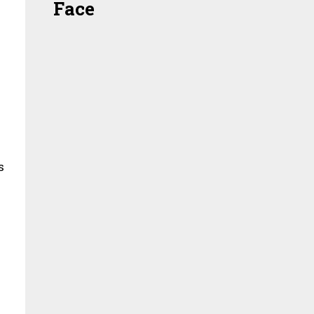
Face
s