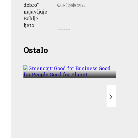
16. lipnja 2026.
Greencajt: Good for
Ostalo
Business Good for People
Good for Planet
T