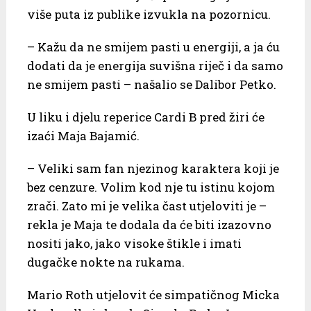
više puta iz publike izvukla na pozornicu.
– Kažu da ne smijem pasti u energiji, a ja ću
dodati da je energija suvišna riječ i da samo
ne smijem pasti – našalio se Dalibor Petko.
U liku i djelu reperice Cardi B pred žiri će
izaći Maja Bajamić.
– Veliki sam fan njezinog karaktera koji je
bez cenzure. Volim kod nje tu istinu kojom
zrači. Zato mi je velika čast utjeloviti je –
rekla je Maja te dodala da će biti izazovno
nositi jako, jako visoke štikle i imati
dugačke nokte na rukama.
Mario Roth utjelovit će simpatičnog Micka