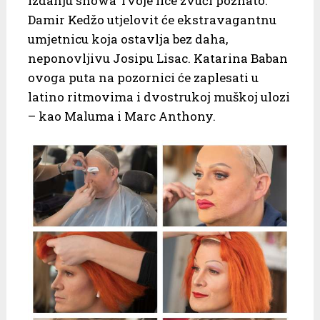
izdanju showa Tvoje lice zvuči poznato.
Damir Kedžo utjelovit će ekstravagantnu
umjetnicu koja ostavlja bez daha,
neponovljivu Josipu Lisac. Katarina Baban
ovoga puta na pozornici će zaplesati u
latino ritmovima i dvostrukoj muškoj ulozi
– kao Maluma i Marc Anthony.