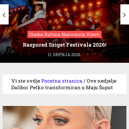
Glazba, Kultura, Naslovnica, Vijesti
Raspored Sziget Festivala 2026!
11. SRPNJA 2026.
Vi ste ovdje
Pocetna stranica
/
Ove nedjelje
Dalibor Petko transformiran u Maju Šuput