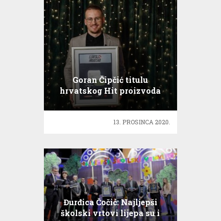
Goran Čipčić titulu
hrvatskog Hit proizvoda
posvetio baki
13. PROSINCA 2020.
Đurđica Čočić: Najljepši
školski vrtovi lijepa su i