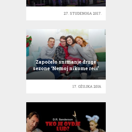
uspješna priča
27. STUDENOGA 2017.
Započelo snimanje druge
sezone ‘Nemoj nikome reći’
17. OŽUJKA 2016.