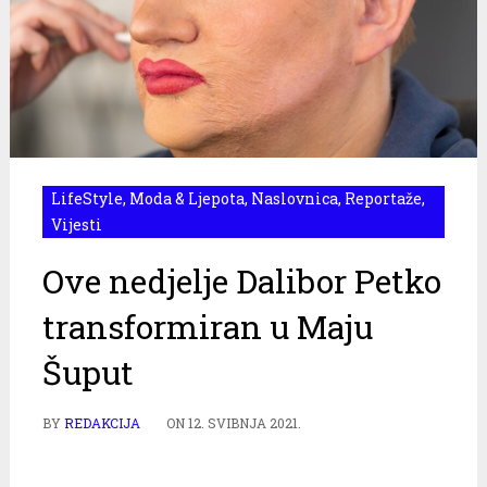
LifeStyle
,
Moda & Ljepota
,
Naslovnica
,
Reportaže
,
Vijesti
Ove nedjelje Dalibor Petko
transformiran u Maju
Šuput
BY
REDAKCIJA
ON
12. SVIBNJA 2021.