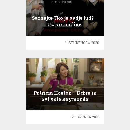
Saznajte Tko je ovdje lud? –
Uživo i online!
1. STUDENOGA 2020.
Patricia Heaton – Debra iz
‘Svi vole Raymonda’
priređuje najbolje zabave
21. SRPNJA 2016.
U potrazi za istinom: