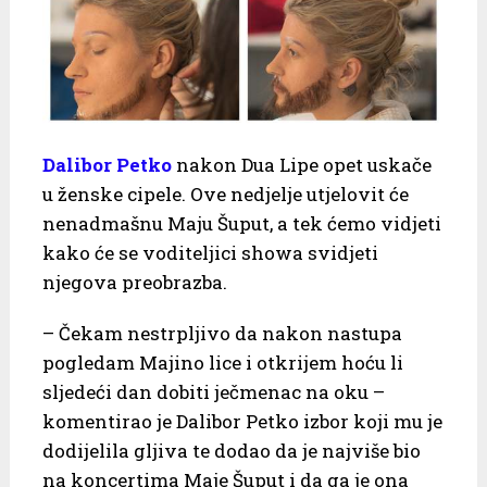
Dalibor Petko
nakon Dua Lipe opet uskače
u ženske cipele. Ove nedjelje utjelovit će
nenadmašnu Maju Šuput, a tek ćemo vidjeti
kako će se voditeljici showa svidjeti
njegova preobrazba.
– Čekam nestrpljivo da nakon nastupa
pogledam Majino lice i otkrijem hoću li
sljedeći dan dobiti ječmenac na oku –
komentirao je Dalibor Petko izbor koji mu je
dodijelila gljiva te dodao da je najviše bio
na koncertima Maje Šuput i da ga je ona