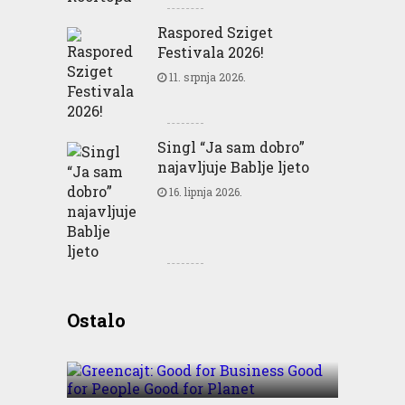
Raspored Sziget
Festivala 2026!
11. srpnja 2026.
Singl “Ja sam dobro”
najavljuje Bablje ljeto
16. lipnja 2026.
Greencajt: Good for
Ostalo
Business Good for People
Good for Planet