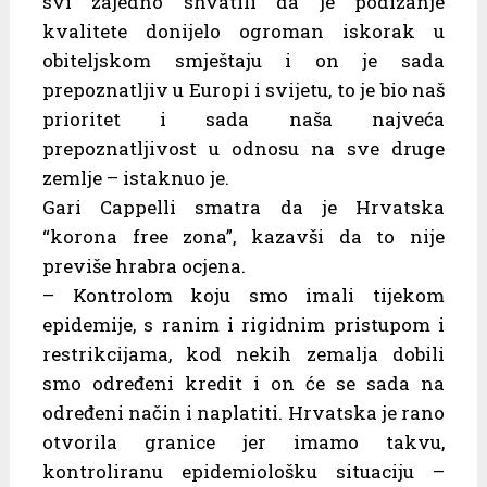
svi zajedno shvatili da je podizanje
kvalitete donijelo ogroman iskorak u
obiteljskom smještaju i on je sada
prepoznatljiv u Europi i svijetu, to je bio naš
prioritet i sada naša najveća
prepoznatljivost u odnosu na sve druge
zemlje – istaknuo je.
Gari Cappelli smatra da je Hrvatska
“korona free zona”, kazavši da to nije
previše hrabra ocjena.
– Kontrolom koju smo imali tijekom
epidemije, s ranim i rigidnim pristupom i
restrikcijama, kod nekih zemalja dobili
smo određeni kredit i on će se sada na
određeni način i naplatiti. Hrvatska je rano
otvorila granice jer imamo takvu,
kontroliranu epidemiološku situaciju –