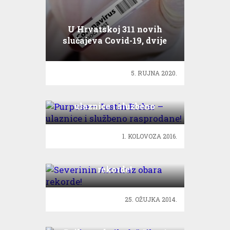
U Hrvatskoj 311 novih
slučajeva Covid-19, dvije
osobe preminule
5. RUJNA 2020.
Purpose – Justin Bieber –
ulaznice i službeno
rasprodane!
1. KOLOVOZA 2016.
Severinin Alcatraz obara
rekorde!
25. OŽUJKA 2014.
Colonia otvorila fašnik,