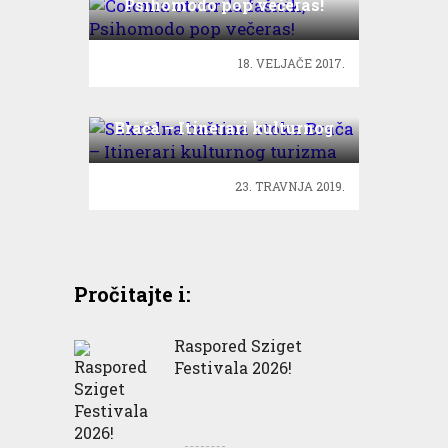
Psihomodo pop večeras!
18. VELJAČE 2017.
Sakralna baština otoka
Brača – Itinerari kulturnog
turizma
23. TRAVNJA 2019.
Pročitajte i:
Raspored Sziget
Festivala 2026!