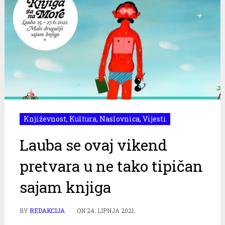
Književnost
,
Kultura
,
Naslovnica
,
Vijesti
Lauba se ovaj vikend
pretvara u ne tako tipičan
sajam knjiga
BY
REDAKCIJA
ON
24. LIPNJA 2021.