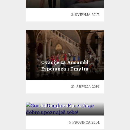
3. SVIBNJA 2017.
Ovacije za Ansambl
Esperanza i Dmytra
Chonija
31. SRPNJA 2019.
Goran Bogdan: Kroz uloge
dobro upoznaješ sebe!
6. PROSINCA 2014.