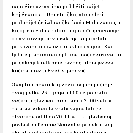
najnižim uzrastima približiti svijet
književnosti. Umjetničkoj atmosferi
pridonijet će izdavačka kuća Mala zvona, u
kojoj je niz ilustratora najmlađe generacije
objavio svoja prva izdanja koja će biti
prikazana na izložbi u sklopu sajma. Svi
ljubitelji animiranog filma moći će uživati u
projekciji kratkometražnog filma ježeva
kućica u režiji Eve Cvijanović.
Ovaj trodnevni književni sajam počinje
ovog petka 25. lipnja u 1.00 uz popratni
večernji glazbeni program u 21.00 sati, a
ostatak vikenda vrata sajma biti će
otvorena od 11 do 20.00 sati. U glazbenoj
poslastici Femme Nouvelle, projektu koji
okuplja mlade hrvatske kantautorice,