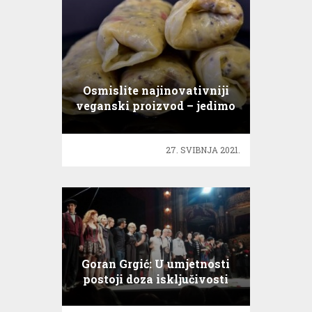
Osmislite najinovativniji
veganski proizvod – jedimo
zeleno
27. SVIBNJA 2021.
Goran Grgić: U umjetnosti
postoji doza isključivosti