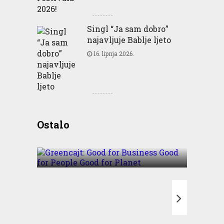
Singl “Ja sam dobro”
najavljuje Bablje ljeto
16. lipnja 2026.
Greencajt: Good for
Ostalo
Business Good for People
Good for Planet
T