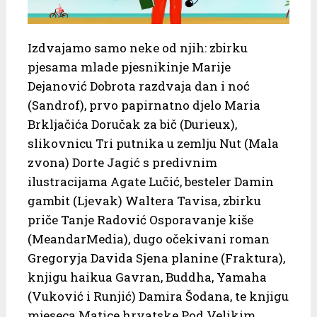
Izdvajamo samo neke od njih: zbirku
pjesama mlade pjesnikinje Marije
Dejanović Dobrota razdvaja dan i noć
(Sandrof), prvo papirnatno djelo Maria
Brkljačića Doručak za bič (Durieux),
slikovnicu Tri putnika u zemlju Nut (Mala
zvona) Dorte Jagić s predivnim
ilustracijama Agate Lučić, besteler Damin
gambit (Ljevak) Waltera Tavisa, zbirku
priče Tanje Radović Osporavanje kiše
(MeandarMedia), dugo očekivani roman
Gregoryja Davida Sjena planine (Fraktura),
knjigu haikua Gavran, Buddha, Yamaha
(Vuković i Runjić) Damira Šodana, te knjigu
mjeseca Matice hrvatske Pod Velikim