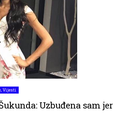
e
,
Vijesti
 Šukunda: Uzbuđena sam jer
.