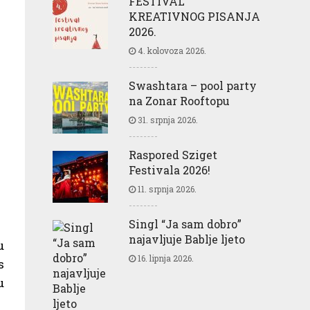
FESTIVAL
KREATIVNOG PISANJA
2026.
4. kolovoza 2026.
Swashtara – pool party
na Zonar Rooftopu
31. srpnja 2026.
Raspored Sziget
Festivala 2026!
11. srpnja 2026.
Singl “Ja sam dobro”
najavljuje Bablje ljeto
u
16. lipnja 2026.
s
u