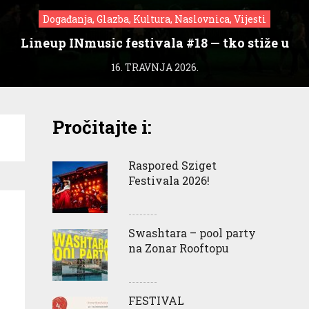
Događanja, Glazba, Kultura, Naslovnica, Vijesti
Lineup INmusic festivala #18 — tko stiže u
Zagreb?
16. TRAVNJA 2026.
Pročitajte i:
Raspored Sziget
Festivala 2026!
Swashtara – pool party
na Zonar Rooftopu
FESTIVAL