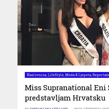
Naslovnica
,
LifeStyle
,
Moda & Ljepota
,
Reportaž
Miss Supranational Eni
predstavljam Hrvatsku
BY
GORDANA MALAŠIĆ LAZIĆ
ON
29. STUDENOGA 2017