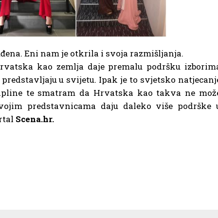
uđena. Eni nam je otkrila i svoja razmišljanja.
Hrvatska kao zemlja daje premalu podršku izborim
redstavljaju u svijetu. Ipak je to svjetsko natjecanj
cipline te smatram da Hrvatska kao takva ne mož
vojim predstavnicama daju daleko više podrške 
rtal
Scena.hr.