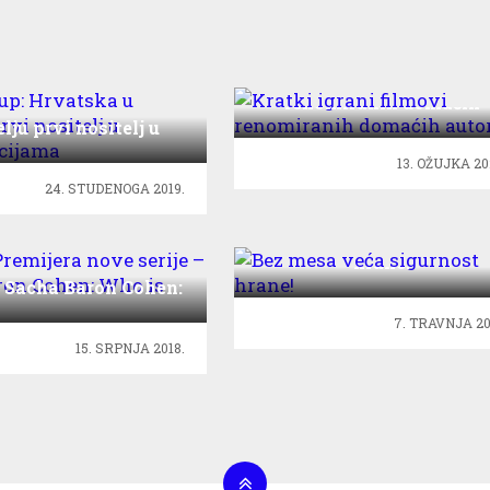
Kratki igrani filmovi
renomiranih domaćih
s Cup: Hrvatska u
autora
elju prvi nositelj u
valifikacijama
13. OŽUJKA 20
24. STUDENOGA 2019.
Bez mesa veća sigurnos
hrane!
o: Premijera nove
– Sacha Baron Cohen:
ho is America?
7. TRAVNJA 20
15. SRPNJA 2018.