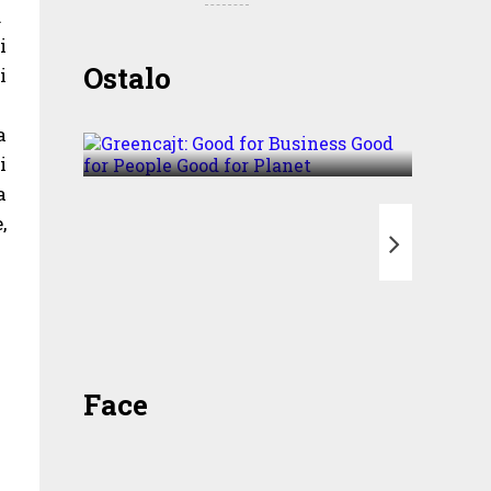
.
i
Greencajt: Good for
Ostalo
i
Business Good for People
Good for Planet
a
i
a
,
T
Face