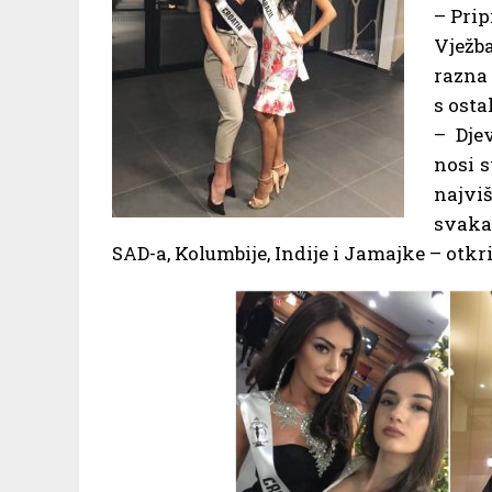
– Prip
Vježb
razna 
s osta
– Dje
nosi s
najvi
svaka
SAD-a, Kolumbije, Indije i Jamajke – otkril