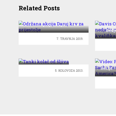
Related Posts
Održana akcija Daruj krv za
prijestolje
Davi
nedj
k
7. TRAVNJA 2019.
Tanki kolač od
šljiva
Vide
serije 
5. KOLOVOZA 2013.
W