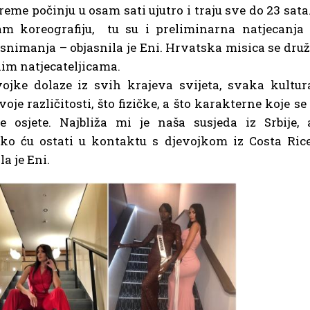
reme počinju u osam sati ujutro i traju sve do 23 sata
am koreografiju, tu su i preliminarna natjecanja 
snimanja – objasnila je Eni. Hrvatska misica se druž
lim natjecateljicama.
vojke dolaze iz svih krajeva svijeta, svaka kultur
voje različitosti, što fizičke, a što karakterne koje se 
še osjete. Najbliža mi je naša susjeda iz Srbije, 
ko ću ostati u kontaktu s djevojkom iz Costa Rice
a je Eni.