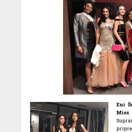
Eni Š
Miss 
Supran
pripre