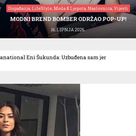
Događanja, LifeStyle, Moda & Ljepota, Naslovnica, Vijesti
MODNI BREND BOMBER ODRŽAO POP-UP!
16. LIPNJA 2026.
anational Eni Šukunda: Uzbuđena sam jer