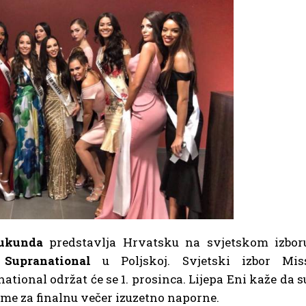
ukunda
predstavlja Hrvatsku na svjetskom izbor
Supranational
u Poljskoj. Svjetski izbor Mis
ational održat će se 1. prosinca. Lijepa Eni kaže da s
me za finalnu večer izuzetno naporne.