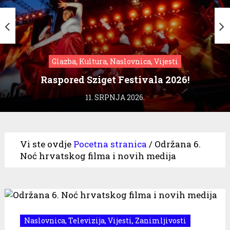
Glazba, Kultura, Naslovnica, Vijesti
Raspored Sziget Festivala 2026!
11. SRPNJA 2026.
Vi ste ovdje
Pocetna stranica
/
Održana 6.
Noć hrvatskog filma i novih medija
Naslovnica
,
Televizija
,
Vijesti
,
Zanimljivosti