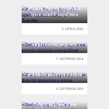
Plamen Plazma Sportskih
igara mladih zapaljen u
Zagrebu
5. LIPNJA 2020.
Željko Bebek sa suprugom
na prvom skijanju ove
godine!
7. LISTOPADA 2014.
Zlatko Dalić: Drago mi je da
je Rakitić ponovno s nama
8. LISTOPADA 2019.
Dodjela nagrada Zlata