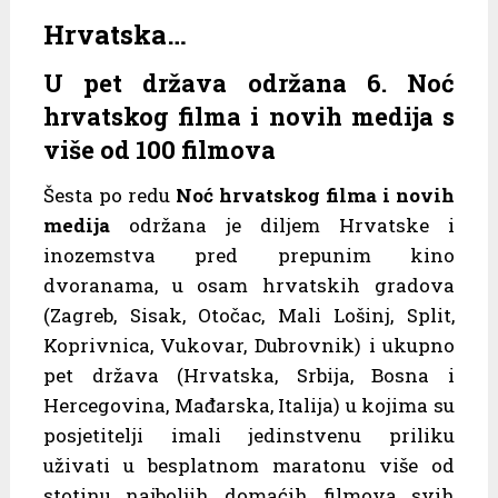
Hrvatska…
U pet država održana 6. Noć
hrvatskog filma i novih medija s
više od 100 filmova
Šesta po redu
Noć hrvatskog filma i novih
medija
održana je diljem Hrvatske i
inozemstva pred prepunim kino
dvoranama, u osam hrvatskih gradova
(Zagreb, Sisak, Otočac, Mali Lošinj, Split,
Koprivnica, Vukovar, Dubrovnik) i ukupno
pet država (Hrvatska, Srbija, Bosna i
Hercegovina, Mađarska, Italija) u kojima su
posjetitelji imali jedinstvenu priliku
uživati u besplatnom maratonu više od
stotinu najboljih domaćih filmova svih