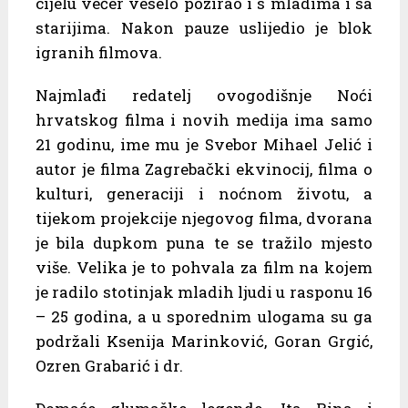
cijelu večer veselo pozirao i s mladima i sa
starijima. Nakon pauze uslijedio je blok
igranih filmova.
Najmlađi redatelj ovogodišnje Noći
hrvatskog filma i novih medija ima samo
21 godinu, ime mu je Svebor Mihael Jelić i
autor je filma Zagrebački ekvinocij, filma o
kulturi, generaciji i noćnom životu, a
tijekom projekcije njegovog filma, dvorana
je bila dupkom puna te se tražilo mjesto
više. Velika je to pohvala za film na kojem
je radilo stotinjak mladih ljudi u rasponu 16
– 25 godina, a u sporednim ulogama su ga
podržali Ksenija Marinković, Goran Grgić,
Ozren Grabarić i dr.