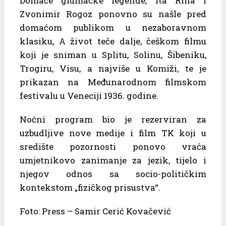
Domaće glumačke legende, Ita Rina i
Zvonimir Rogoz ponovno su našle pred
domaćom publikom u nezaboravnom
klasiku, A život teče dalje, češkom filmu
koji je sniman u Splitu, Solinu, Šibeniku,
Trogiru, Visu, a najviše u Komiži, te je
prikazan na Međunarodnom filmskom
festivalu u Veneciji 1936. godine.
Noćni program bio je rezerviran za
uzbudljive nove medije i film TK koji u
središte pozornosti ponovo vraća
umjetnikovo zanimanje za jezik, tijelo i
njegov odnos sa socio-političkim
kontekstom „fizičkog prisustva“.
Foto: Press – Samir Cerić Kovačević