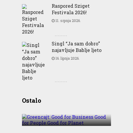
Raspored Sziget
Festivala 2026!
11. srpnja 2026.
Singl “Ja sam dobro”
najavljuje Bablje ljeto
16. lipnja 2026.
Greencajt: Good for
Ostalo
Business Good for People
Good for Planet