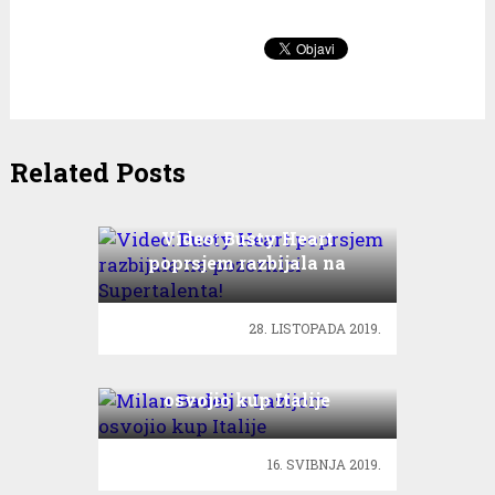
Related Posts
Video: Busty Heart
poprsjem razbijala na
pozornici Supertalenta!
28. LISTOPADA 2019.
Milan Badelj s Lazijom
osvojio kup Italije
16. SVIBNJA 2019.