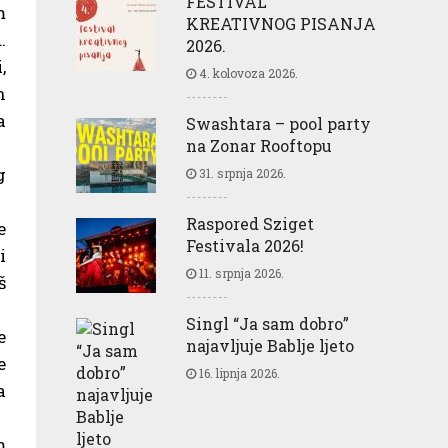
FESTIVAL
m
KREATIVNOG PISANJA
.
2026.
,
4. kolovoza 2026.
n
a
Swashtara – pool party
na Zonar Rooftopu
g
31. srpnja 2026.
Raspored Sziget
e
Festivala 2026!
i
11. srpnja 2026.
š
Singl “Ja sam dobro”
e
najavljuje Bablje ljeto
e
16. lipnja 2026.
a
m