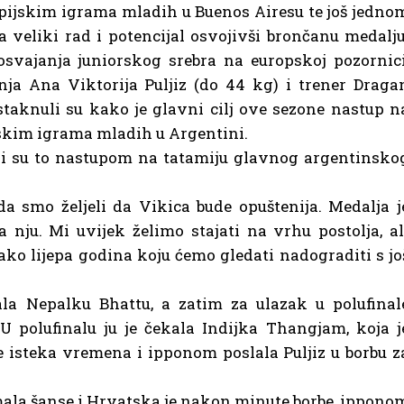
pijskim igrama mladih u Buenos Airesu te još jedno
 veliki rad i potencijal osvojivši brončanu medalju
svajanja juniorskog srebra na europskoj pozornici
nja Ana Viktorija Puljiz (do 44 kg) i trener Draga
staknuli su kako je glavni cilj ove sezone nastup n
skim igrama mladih u Argentini.
li su to nastupom na tatamiju glavnog argentinsko
ada smo željeli da Vikica bude opuštenija. Medalja j
nju. Mi uvijek želimo stajati na vrhu postolja, al
ako lijepa godina koju ćemo gledati nadograditi s jo
ala Nepalku Bhattu, a zatim za ulazak u polufinal
 polufinalu ju je čekala Indijka Thangjam, koja j
je isteka vremena i ipponom poslala Puljiz u borbu z
ala šanse i Hrvatska je nakon minute borbe, ippono