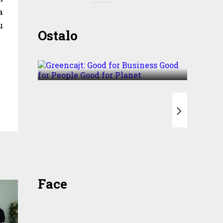
a
u
Greencajt: Good for
Ostalo
Business Good for People
Good for Planet
T
Face