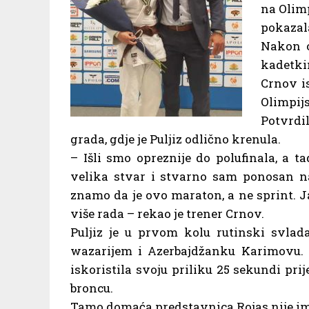
na Olim
pokazala
Nakon o
kadetki
Crnov i
Olimpij
Potvrdi
grada, gdje je Puljiz odlično krenula.
– Išli smo opreznije do polufinala, a t
velika stvar i stvarno sam ponosan na 
znamo da je ovo maraton, a ne sprint. J
više rada – rekao je trener Crnov.
Puljiz je u prvom kolu rutinski svlad
wazarijem i Azerbajdžanku Karimovu. U
iskoristila svoju priliku 25 sekundi pri
broncu.
Tamo domaća predstavnica Rojas nije im