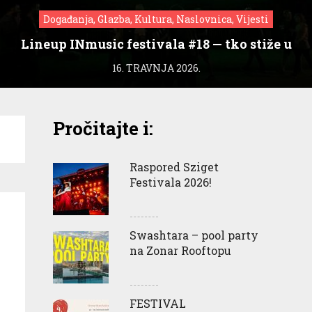
Događanja, Glazba, Kultura, Naslovnica, Vijesti
Lineup INmusic festivala #18 — tko stiže u
Zagreb?
16. TRAVNJA 2026.
Pročitajte i:
Raspored Sziget
Festivala 2026!
Swashtara – pool party
na Zonar Rooftopu
FESTIVAL