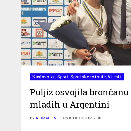
Naslovnica
,
Sport
,
Sportske minute
,
Vijesti
Puljiz osvojila brončan
mladih u Argentini
BY
REDAKCIJA
ON
8. LISTOPADA 2018.