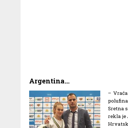
Argentina…
– Vraća
polufi
Sretna s
rekla je
Hrvatska