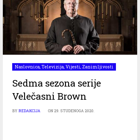
Naslovnica
,
Televizija
,
Vijesti
,
Zanimljivosti
Sedma sezona serije
Velečasni Brown
BY
REDAKCIJA
ON
29. STUDENOGA 2020.