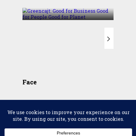
Good for Planet
T
Face