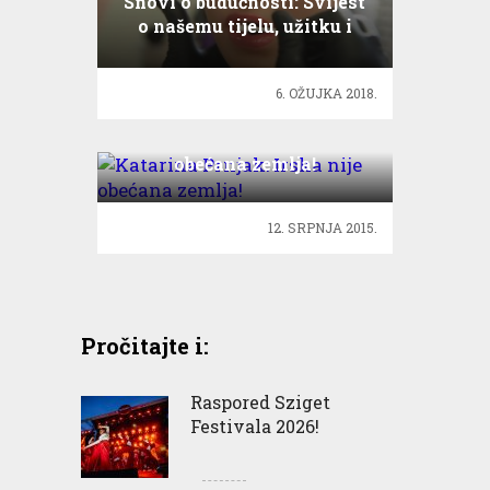
Snovi o budućnosti: Svijest
o našemu tijelu, užitku i
seksualnim željama
6. OŽUJKA 2018.
Katarina Prnjak: Irska nije
obećana zemlja!
12. SRPNJA 2015.
Pročitajte i:
Raspored Sziget
Festivala 2026!