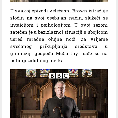
U svakoj epizodi velečasni Brown istražuje
zločin na svoj osebujan način, služeći se
intuicijom i psihologijom. U ovoj sezoni
zatečen je u bezizlaznoj situaciji s ubojicom
usred mračne olujne noći. Za vrijeme
svečanog prikupljanja sredstava u
gimnaziji gospođa McCarthy nađe se na
putanji zalutalog metka.