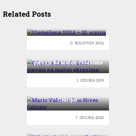
Related Posts
Utemeljena SESA – 10.
srpnja
11. KOLOVOZA 2022.
Od ove subote: Zvijezde
pjevaju na malim ekranima
1. OŽUJKA 2019.
Mario Valentić kao Nives
Celzijus
7. OŽUJKA 2020.
Edin Džeko i Senijad Ibričić