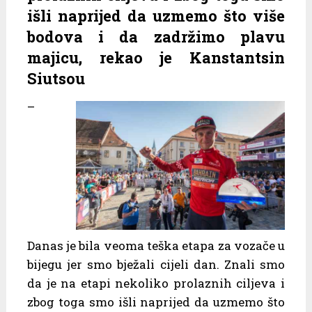
išli naprijed da uzmemo što više
bodova i da zadržimo plavu
majicu, rekao je Kanstantsin
Siutsou
–
Danas je bila veoma teška etapa za vozače u
bijegu jer smo bježali cijeli dan. Znali smo
da je na etapi nekoliko prolaznih ciljeva i
zbog toga smo išli naprijed da uzmemo što