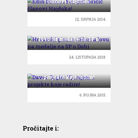
članovi Hajduka!
12. SRPNJA 2014.
Hrvatski gimnastičari u
lovu na medalje na SP u
Dohi
24. LISTOPADA 2018.
Davor Grgin: Vjerujem u
projekte koje radim!
6. RUJNA 2015.
Pročitajte i: