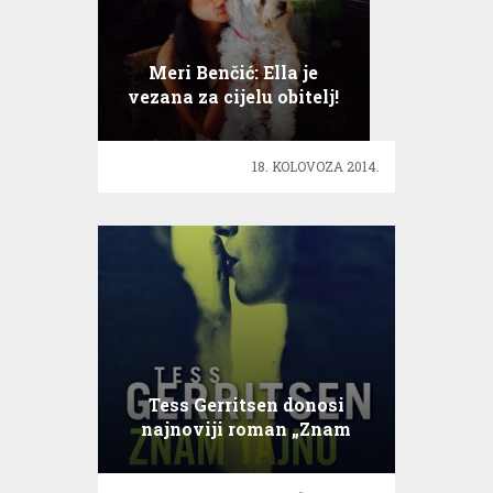
Meri Benčić: Ella je
vezana za cijelu obitelj!
18. KOLOVOZA 2014.
Tess Gerritsen donosi
najnoviji roman „Znam
tajnu“