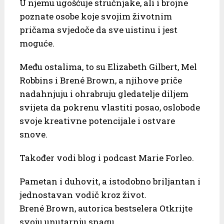
U njemu ugošćuje stručnjake, ali i brojne
poznate osobe koje svojim životnim
pričama svjedoče da sve uistinu i jest
moguće.
Među ostalima, to su Elizabeth Gilbert, Mel
Robbins i Brené Brown, a njihove priče
nadahnjuju i ohrabruju gledatelje diljem
svijeta da pokrenu vlastiti posao, oslobode
svoje kreativne potencijale i ostvare
snove.
Također vodi blog i podcast Marie Forleo.
Pametan i duhovit, a istodobno briljantan i
jednostavan vodič kroz život.
Brené Brown, autorica bestselera Otkrijte
svoju unutarnju snagu.