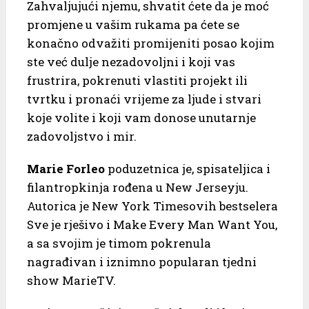
Zahvaljujući njemu, shvatit ćete da je moć
promjene u vašim rukama pa ćete se
konačno odvažiti promijeniti posao kojim
ste već dulje nezadovoljni i koji vas
frustrira, pokrenuti vlastiti projekt ili
tvrtku i pronaći vrijeme za ljude i stvari
koje volite i koji vam donose unutarnje
zadovoljstvo i mir.
Marie Forleo
poduzetnica je, spisateljica i
filantropkinja rođena u New Jerseyju.
Autorica je New York Timesovih bestselera
Sve je rješivo i Make Every Man Want You,
a sa svojim je timom pokrenula
nagrađivan i iznimno popularan tjedni
show MarieTV.