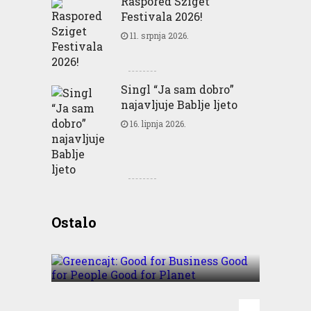
Raspored Sziget
Festivala 2026!
11. srpnja 2026.
Singl “Ja sam dobro”
najavljuje Bablje ljeto
16. lipnja 2026.
Greencajt: Good for
Ostalo
Business Good for People
Good for Planet