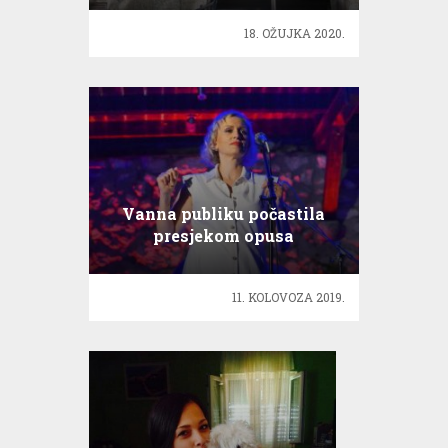
naknade
18. OŽUJKA 2020.
Vanna publiku počastila
presjekom opusa
dugogodišnje glazbene
karijere
11. KOLOVOZA 2019.