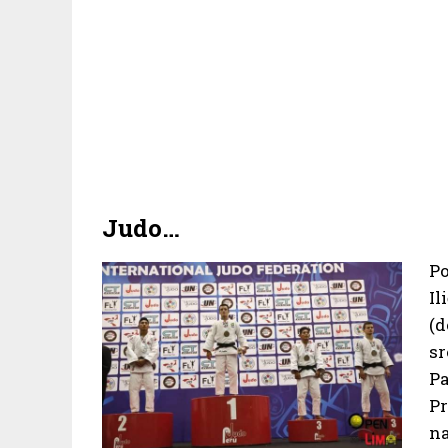
Judo…
Po
Il
(d
sr
Pa
Pr
na