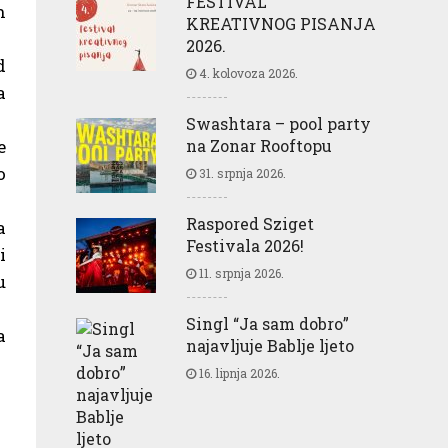
FESTIVAL
n
KREATIVNOG PISANJA
2026.
d
4. kolovoza 2026.
a
Swashtara – pool party
e
na Zonar Rooftopu
o
31. srpnja 2026.
Raspored Sziget
a
Festivala 2026!
i
11. srpnja 2026.
u
Singl “Ja sam dobro”
a
najavljuje Bablje ljeto
16. lipnja 2026.