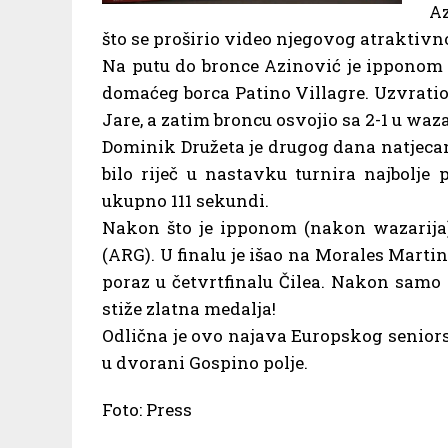
Az
što se proširio video njegovog atraktivn
Na putu do bronce Azinović je ipponom 
domaćeg borca Patino Villagre. Uzvrati
Jare, a zatim broncu osvojio sa 2-1 u waz
Dominik Družeta je drugog dana natjecan
bilo riječ u nastavku turnira najbolje
ukupno 111 sekundi.
Nakon što je ipponom (nakon wazarija) 
(ARG). U finalu je išao na Morales Martin
poraz u četvrtfinalu Čilea. Nakon samo
stiže zlatna medalja!
Odlična je ovo najava Europskog seniorsk
u dvorani Gospino polje.
Foto: Press