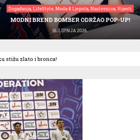
Događanja, LifeStyle, Moda & Ljepota, Naslovnica, Vijesti
MODNI BREND BOMBER ODRŽAO POP-UP!
16. LIPNJA 2026.
 stižu zlato i bronca!