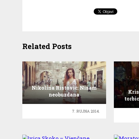
Related Posts
Nikolina Ristović: Nisam
Kris
neobuzdana
torbi
šopingholičarka!
maš
7. RUJNA 2014.
Ivica Skoko – Vjenčane
haljine proljetne modne