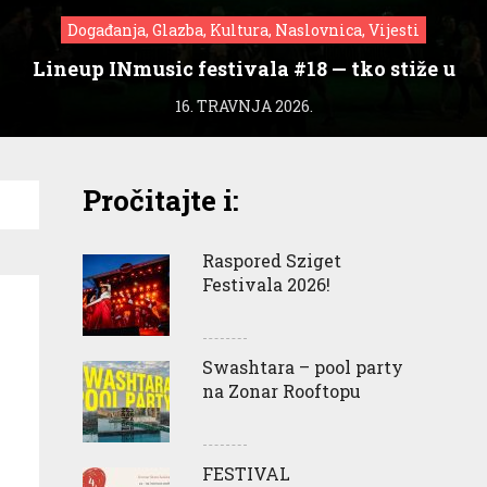
Događanja, Glazba, Kultura, Naslovnica, Vijesti
Lineup INmusic festivala #18 — tko stiže u
Zagreb?
16. TRAVNJA 2026.
Pročitajte i:
Raspored Sziget
Festivala 2026!
Swashtara – pool party
na Zonar Rooftopu
FESTIVAL