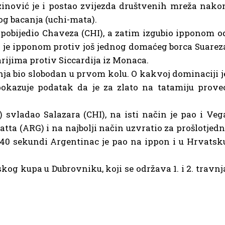
inović je i postao zvijezda društvenih mreža nako
og bacanja (uchi-mata).
pobijedio Chaveza (CHI), a zatim izgubio ipponom o
o je ipponom protiv još jednog domaćeg borca Suarez
arijima protiv Siccardija iz Monaca.
ja bio slobodan u prvom kolu. O kakvoj dominaciji j
 pokazuje podatak da je za zlato na tatamiju prove
svladao Salazara (CHI), na isti način je pao i Veg
atta (ARG) i na najbolji način uzvratio za prošlotjedn
 40 sekundi Argentinac je pao na ippon i u Hrvatsk
og kupa u Dubrovniku, koji se održava 1. i 2. travnj