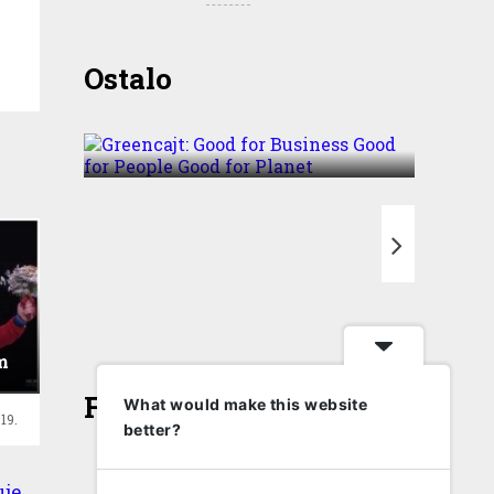
Greencajt: Good for
Ostalo
Business Good for People
Good for Planet
T
m
Face
What would make this website
19.
better?
ni