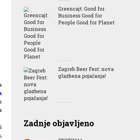
Greencajt: Good for
Business Good for
People Good for Planet
Zagreb Beer Fest: nova
glazbena pojačanja!
a
a
n
a
Zadnje objavljeno
i
,