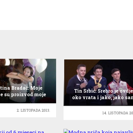
tina Bradač: Moje
Tin Srbić: Srebro je ovdje
ce su proizvod moje
oko vrata i jako, jako sa
te i odraz mene!
ponosan
2. LISTOPADA 2013.
14. LISTOPADA 20
Modna priča koja
najavljuje uzbudljiv mod