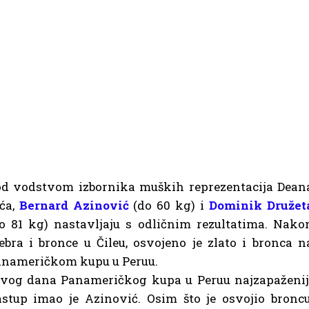
d vodstvom izbornika muških reprezentacija Dean
ića,
Bernard Azinović
(do 60 kg) i
Dominik Družet
o 81 kg) nastavljaju s odličnim rezultatima. Nako
ebra i bronce u Čileu, osvojeno je zlato i bronca n
nameričkom kupu u Peruu.
vog dana Panameričkog kupa u Peruu najzapaženij
stup imao je Azinović. Osim što je osvojio broncu