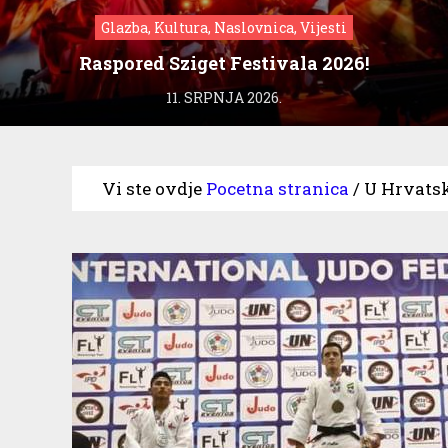
Glazba, Kultura, Naslovnica, Vijesti
Raspored Sziget Festivala 2026!
11. SRPNJA 2026.
Vi ste ovdje
Pocetna stranica
/
U Hrvatsku