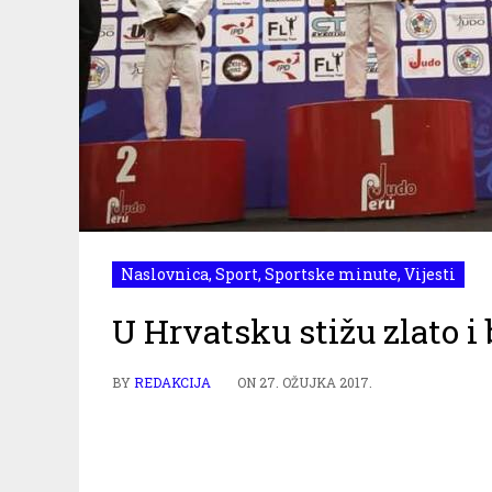
Naslovnica
,
Sport
,
Sportske minute
,
Vijesti
U Hrvatsku stižu zlato i
BY
REDAKCIJA
ON
27. OŽUJKA 2017.