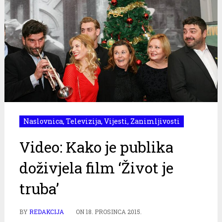
Naslovnica
,
Televizija
,
Vijesti
,
Zanimljivosti
Video: Kako je publika
doživjela film ‘Život je
truba’
BY
REDAKCIJA
ON
18. PROSINCA 2015.