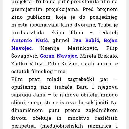
projekta ‘Truba na putu’ predstavila film na
premijernim projekcijama. Pred brojnom
kino publikom, koja je do posljednjeg
mjesta ispunjavala kino dvorane, Trubu je
predstavljala ekipa filma – redatelj
Antonio Nuić
, glumci
Iva Babić
,
Bojan
Navojec
, Ksenija Marinković, Filip
Šovagović,
Goran Navojec
, Mirela Brekalo,
Zlatko Vitez i Filip Križan, ostali autori te
ostatak filmskog tima.
Film prati mladi zagrebački par –
opuštenog jazz trubača Buru i njegovu
suprugu Janu – te njihove obitelji, mnogo
sličnije nego što se isprva da zaključiti. Na
dinamičnom putu prema zajedničkom
životu očekuje ih mnoštvo različitih
peripetija, (među)obiteljskih razmirica i