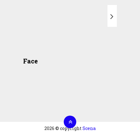
T
Face
2026 © copyright
Scena