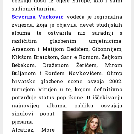
očekuju gosti iz cijele Europe, kao i sami
sudionici turnira.
Severina Vučković
vodeća je regionalna
zvijezda, koja je objavila devet studijskih
albuma te ostvarila niz suradnji s
različitim glazbenim umjetnicima:
Arsenom i Matijom Dedićem, Gibonnijem,
Nikšom Bratošom, Sarr e Romom, Željkom
Bebekom, Draženom Žerićem, Mirom
Buljanom i Đorđem Novkovićem. Olimp
hrvatske glazbene scene osvaja 2002.
turnejom Virujen u te, kojom definitivno
potvrđuje status pop ikone. U iščekivanju
najnovijeg albuma, publiku
osvajaju
singlovi poput
pjesama
Alcatraz, More