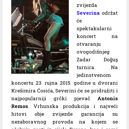
zvijezda
Severina
održat
će
spektakularni
koncert na
otvaranju
ovogodišnjeg
Zadar Doğuş
turnira. Na
jedinstvenom
koncertu 23. rujna 2015. godine u dvorani
Krešimira Ćosića, Severini će se pridružiti i
najpopularniji grčki pjevač
Antonis
Remos
. Vrhunska produkcija i najveći
hitovi obje zvijezde garancija su
nezaboravnog provoda na kojem se