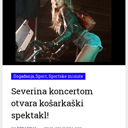
Događanja
,
Sport
,
Sportske minute
Severina koncertom
otvara košarkaški
spektakl!