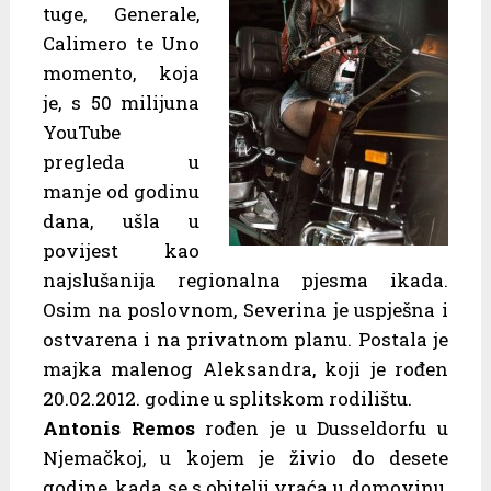
tuge, Generale,
Calimero te Uno
momento, koja
je, s 50 milijuna
YouTube
pregleda u
manje od godinu
dana, ušla u
povijest kao
najslušanija regionalna pjesma ikada.
Osim na poslovnom, Severina je uspješna i
ostvarena i na privatnom planu. Postala je
majka malenog Aleksandra, koji je rođen
20.02.2012. godine u splitskom rodilištu.
Antonis Remos
rođen je u Dusseldorfu u
Njemačkoj, u kojem je živio do desete
godine, kada se s obitelji vraća u domovinu,