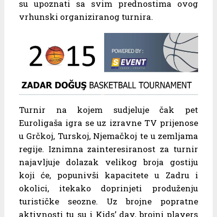
su upoznati sa svim prednostima ovog
vrhunski organiziranog turnira.
Turnir na kojem sudjeluje čak pet
Euroligaša igra se uz izravne TV prijenose
u Grčkoj, Turskoj, Njemačkoj te u zemljama
regije. Iznimna zainteresiranost za turnir
najavljuje dolazak velikog broja gostiju
koji će, popunivši kapacitete u Zadru i
okolici, itekako doprinjeti produženju
turističke seozne. Uz brojne popratne
aktivnosti tu su i Kids’ day, brojni players