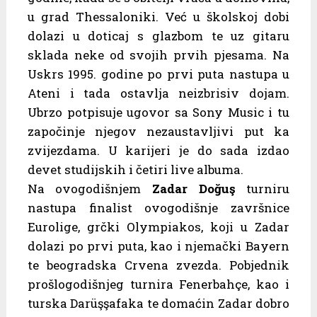
u grad Thessaloniki. Već u školskoj dobi
dolazi u doticaj s glazbom te uz gitaru
sklada neke od svojih prvih pjesama. Na
Uskrs 1995. godine po prvi puta nastupa u
Ateni i tada ostavlja neizbrisiv dojam.
Ubrzo potpisuje ugovor sa Sony Music i tu
započinje njegov nezaustavljivi put ka
zvijezdama. U karijeri je do sada izdao
devet studijskih i četiri live albuma.
Na ovogodišnjem
Zadar Doğuş
turniru
nastupa finalist ovogodišnje završnice
Eurolige, grčki Olympiakos, koji u Zadar
dolazi po prvi puta, kao i njemački Bayern
te beogradska Crvena zvezda. Pobjednik
prošlogodišnjeg turnira Fenerbahçe, kao i
turska Darüşşafaka te domaćin Zadar dobro