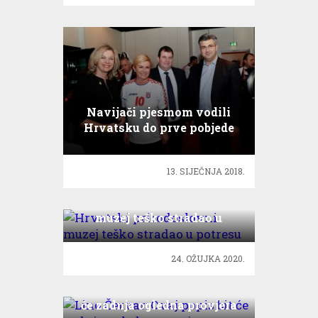
Navijači pjesmom vodili
Hrvatsku do prve pobjede
na Europskom prvenstvu
13. SIJEČNJA 2018.
Hrvatski prirodoslovni
muzej teško stradao u
potresu
24. OŽUJKA 2020.
Lino Červar: Ovaj popis bit
će zadnja ogledna provjera