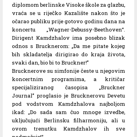
diplomom berlinske Visoke škole za glazbu,
vraća se u riječko Kazalište nakon što je
očarao publiku prije gotovo godinu dana na
koncertu „Wagner-Debussy-Beethoven“.
Dirigent Kamdzhalov ima posebno blizak
odnos s Brucknerom: „Da me pitate kojeg
bih skladatelja dirigirao do kraja života,
svaki dan, bio bi to Bruckner!”
Brucknerove su simfonije česte u njegovim
koncertnim programima, a kritičar
specijaliziranog časopisa „Bruckner
Journal” proglasio je Brucknerovu Devetu
pod vodstvom Kamdzhalova najboljom
ikad: „Do sada sam čuo mnoge izvedbe,
uključujući Berlinsku filharmoniju, ali u
ovom trenutku Kamdzhalov ih sve
nadmašuje!“