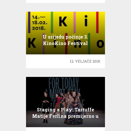
U srijedu počinje 3.
KinoKino Festival
12. VELJAČE 2018.
Staging a Play: Tartuffe
Matije Ferlina premijerno u
Puli