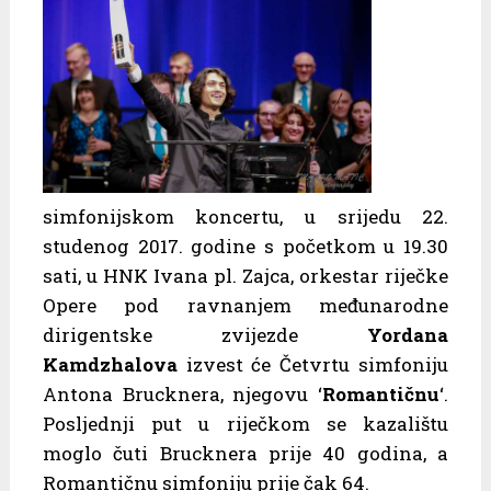
simfonijskom koncertu, u srijedu 22.
studenog 2017. godine s početkom u 19.30
sati, u HNK Ivana pl. Zajca, orkestar riječke
Opere pod ravnanjem međunarodne
dirigentske zvijezde
Yordana
Kamdzhalova
izvest će Četvrtu simfoniju
Antona Brucknera, njegovu ‘
Romantičnu
‘.
Posljednji put u riječkom se kazalištu
moglo čuti Brucknera prije 40 godina, a
Romantičnu simfoniju prije čak 64.