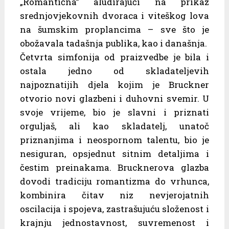
„Romantična” aludirajući na prikaz
srednjovjekovnih dvoraca i viteškog lova
na šumskim proplancima – sve što je
obožavala tadašnja publika, kao i današnja.
Četvrta simfonija od praizvedbe je bila i
ostala jedno od skladateljevih
najpoznatijih djela kojim je Bruckner
otvorio novi glazbeni i duhovni svemir. U
svoje vrijeme, bio je slavni i priznati
orguljaš, ali kao skladatelj, unatoč
priznanjima i neospornom talentu, bio je
nesiguran, opsjednut sitnim detaljima i
čestim preinakama. Brucknerova glazba
dovodi tradiciju romantizma do vrhunca,
kombinira čitav niz nevjerojatnih
oscilacija i spojeva, zastrašujuću složenost i
krajnju jednostavnost, suvremenost i