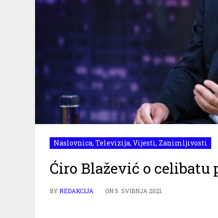
Naslovnica
,
Televizija
,
Vijesti
,
Zanimljivosti
Ćiro Blažević o celibatu p
BY
REDAKCIJA
ON
5. SVIBNJA 2021.