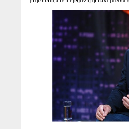
prije derbija te o njegovoj ljubavi prema 