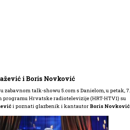
ažević i Boris Novković
vu zabavnom talk-showu 5.com s Danielom, u petak, 7
vom programu Hrvatske radiotelevizije (HRT-HTV1) su
žević
i poznati glazbenik i kantautor
Boris Novković