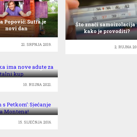
a Popović: Sutra je
Što znači samoizolacija 
novi dan
kako je provoditi?
21. SRPNJA 2019.
2. RUJNA 20
ska ima nove adute
Kontinentalni kup
10. RUJNA 2021.
 s Petkom’: Sjećanje
Kemala Montena!
15. SIJEČNJA 2016.