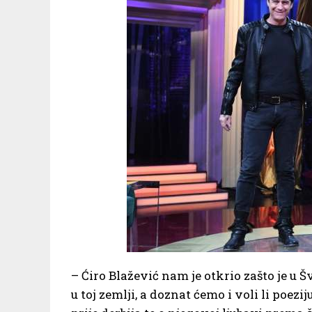
– Ćiro Blažević nam je otkrio zašto je u Š
u toj zemlji, a doznat ćemo i voli li poezij