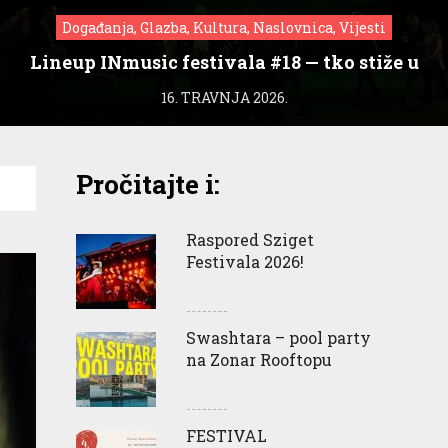
Događanja, Glazba, Kultura, Naslovnica, Vijesti
Lineup INmusic festivala #18 — tko stiže u
Zagreb?
16. TRAVNJA 2026.
Pročitajte i:
Raspored Sziget
Festivala 2026!
Swashtara – pool party
na Zonar Rooftopu
FESTIVAL