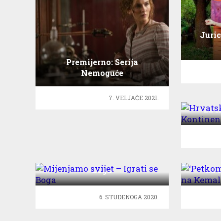
Juric
Premijerno: Serija
Nemoguće
Hrvat
7. VELJAČE 2021.
za 
Mijenjamo svijet – Igrati se
‘Petkom
Boga
na 
6. STUDENOGA 2020.