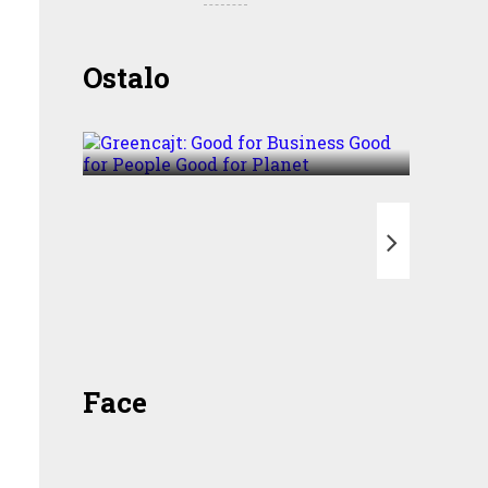
Greencajt: Good for
Ostalo
Business Good for People
Good for Planet
T
Face