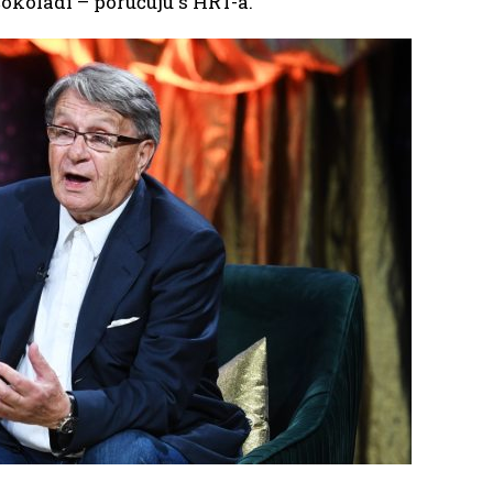
čokoladi – poručuju s HRT-a.