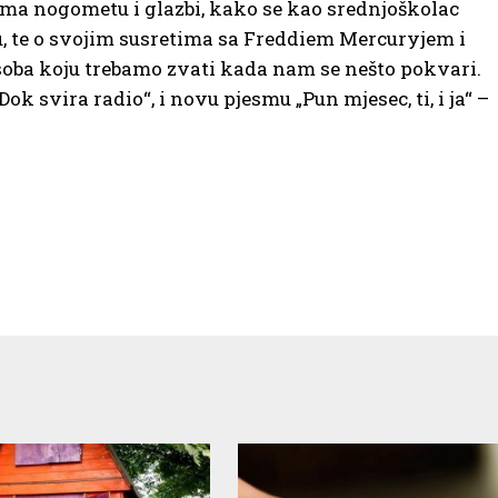
ema nogometu i glazbi, kako se kao srednjoškolac
ku, te o svojim susretima sa Freddiem Mercuryjem i
osoba koju trebamo zvati kada nam se nešto pokvari.
Dok svira radio“, i novu pjesmu „Pun mjesec, ti, i ja“ –