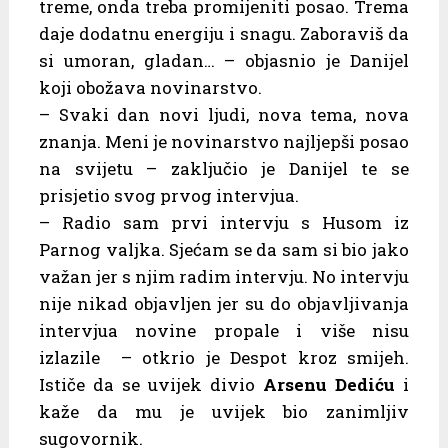
treme, onda treba promijeniti posao. Trema
daje dodatnu energiju i snagu. Zaboraviš da
si umoran, gladan… – objasnio je Danijel
koji obožava novinarstvo.
– Svaki dan novi ljudi, nova tema, nova
znanja. Meni je novinarstvo najljepši posao
na svijetu – zaključio je Danijel te se
prisjetio svog prvog intervjua.
– Radio sam prvi intervju s Husom iz
Parnog valjka. Sjećam se da sam si bio jako
važan jer s njim radim intervju. No intervju
nije nikad objavljen jer su do objavljivanja
intervjua novine propale i više nisu
izlazile – otkrio je Despot kroz smijeh.
Ističe da se uvijek divio
Arsenu Dediću
i
kaže da mu je uvijek bio zanimljiv
sugovornik.