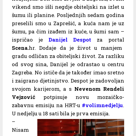
vikend smo išli negdje obiteljski na izlet u
šumu ili planine. Posljednjih sedam godina
preselili smo u Zaprešić, a kuća nam je uz
šumu, pa čim izađem iz kuće, u šumi sam –
ispričao je
Danijel Despot
za portal
Scena.
hr. Dodaje da je život u manjem
gradu odličan za obiteljski život. Za razliku
od svog sina, Danijel je odrastao u centru
Zagreba. No ističe da je također imao sretno
i zaigrano djetinjstvo. Despot je zadovoljan
svojom karijerom, a s
Nevenom Rendeli
Vejzović
potpisuje novu mozaičko-
zabavnu emisiju na HRT-u
#volimnedjelju
.
U nedjelju u 18 sati bila je prva emisija.
–
Nisam