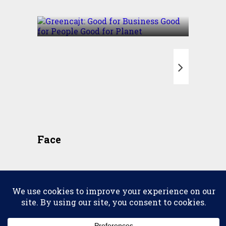
Good for Planet
T
Face