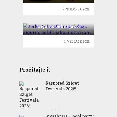
7. SIJEČNJA 2021.
Jerko Leko: Dinamo dolazi,
sigurno će biti jako
motivirani
1. VELJAČE 2021.
Pročitajte i:
Raspored Sziget
Festivala 2026!
Swashtara – pool party