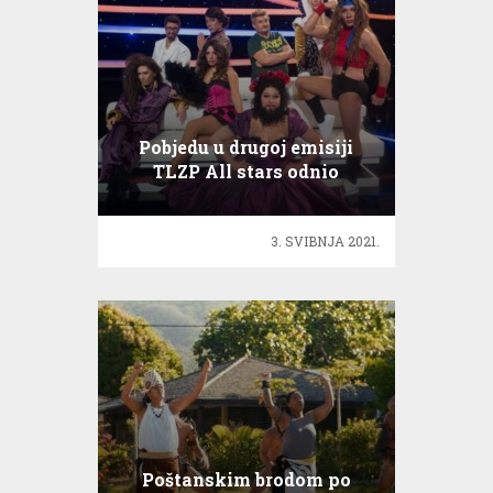
Pobjedu u drugoj emisiji
TLZP All stars odnio
Petreković
3. SVIBNJA 2021.
Poštanskim brodom po