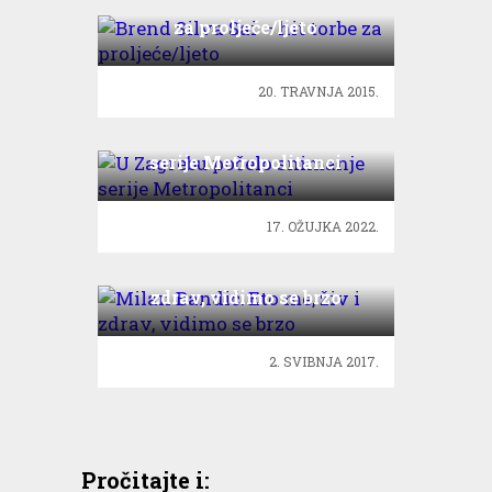
Brend Silva Sai – hit torbe
za proljeće/ljeto
20. TRAVNJA 2015.
U Zagrebu počelo snimanje
serije Metropolitanci
17. OŽUJKA 2022.
Milan Bandić: Eto me, živ i
zdrav, vidimo se brzo
2. SVIBNJA 2017.
Pročitajte i: