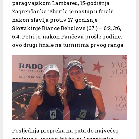
paragvajskom Lambareu, 15-godišnja
Zagrepčanka izborila je nastup u finalu
nakon slavlja protiv 17-godišnje
Slovakinje Biance Behulove (67.) – 6:2, 3:6,
6:4. Petri je, nakon Pančeva prošle godine,
ovo drugi finale na turnirima prvog ranga.
Posljednja prepreka na putu do najvećeg
naslova u karijeri bit će joj Argentinka