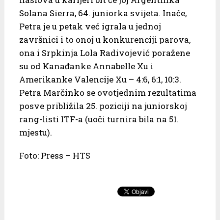
Solana Sierra, 64. juniorka svijeta. Inače,
Petra je u petak već igrala u jednoj
završnici i to onoj u konkurenciji parova,
ona i Srpkinja Lola Radivojević poražene
su od Kanađanke Annabelle Xu i
Amerikanke Valencije Xu – 4:6, 6:1, 10:3.
Petra Marčinko se ovotjednim rezultatima
posve približila 25. poziciji na juniorskoj
rang-listi ITF-a (uoči turnira bila na 51.
mjestu).
Foto: Press – HTS