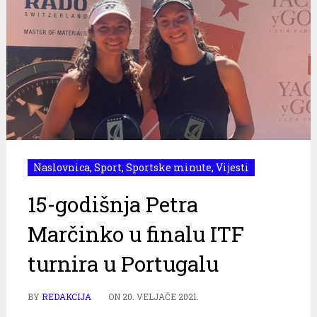
Naslovnica
,
Sport
,
Sportske minute
,
Vijesti
15-godišnja Petra
Marčinko u finalu ITF
turnira u Portugalu
BY
REDAKCIJA
ON
20. VELJAČE 2021.