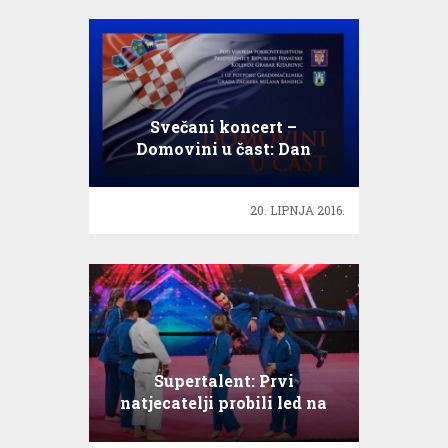
Svečani koncert –
Domovini u čast: Dan
državnosti!
20. LIPNJA 2016.
Supertalent: Prvi
natjecatelji probili led na
audicijama