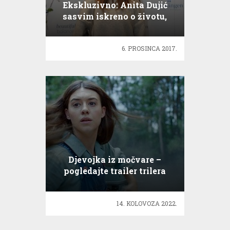
Ekskluzivno: Anita Dujić
sasvim iskreno o životu,
karijeri i ljubavi
6. PROSINCA 2017.
Djevojka iz močvare –
pogledajte trailer trilera
14. KOLOVOZA 2022.