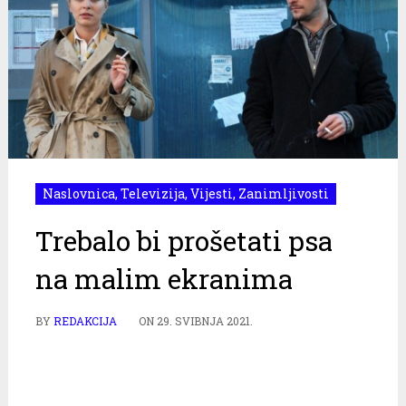
Naslovnica
,
Televizija
,
Vijesti
,
Zanimljivosti
Trebalo bi prošetati psa
na malim ekranima
BY
REDAKCIJA
ON
29. SVIBNJA 2021.