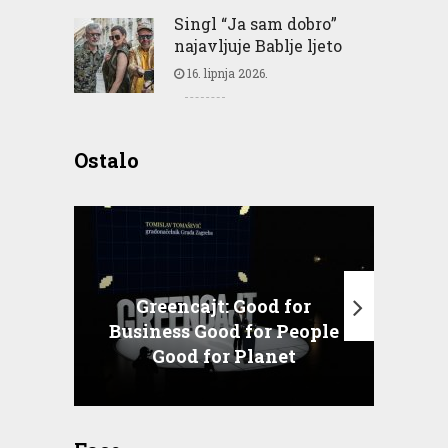
Singl “Ja sam dobro”
najavljuje Bablje ljeto
16. lipnja 2026.
Ostalo
Greencajt: Good for
Business Good for People
T
Good for Planet