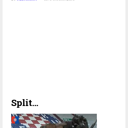
Split…