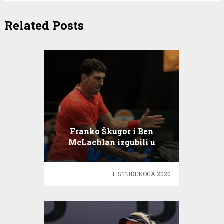
Related Posts
Franko Škugor i Ben
McLachlan izgubili u
polufinalu Nur-Sultana
1. STUDENOGA 2020.