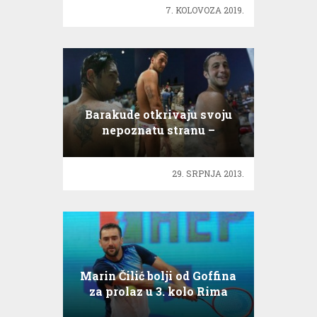
7. KOLOVOZA 2019.
Barakude otkrivaju svoju
nepoznatu stranu –
tetovaže!
29. SRPNJA 2013.
Marin Čilić bolji od Goffina
za prolaz u 3. kolo Rima