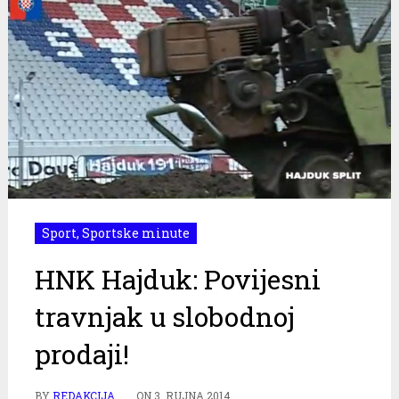
Sport
,
Sportske minute
HNK Hajduk: Povijesni
travnjak u slobodnoj
prodaji!
BY
REDAKCIJA
ON
3. RUJNA 2014.