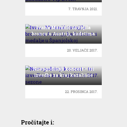
7. TRAVNJA 2021.
Ivana Maranić osvojila
broncu u Austriji, kadetima
tri medalje u Španjolskoj
20. VELJAČE 2017.
Novogodišnji koncert – tri
izvedbe za kraj kazališne
2017. sezone
22. PROSINCA 2017.
Pročitajte i: