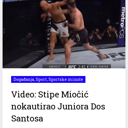
Događanja
,
Sport
,
Sportske minute
Video: Stipe Miočić
nokautirao Juniora Dos
Santosa