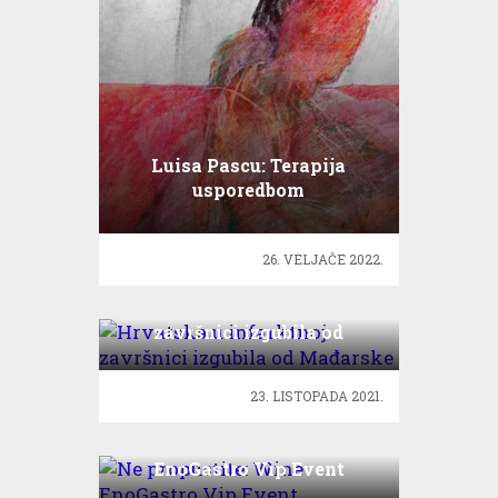
Luisa Pascu: Terapija
usporedbom
26. VELJAČE 2022.
Hrvatska u infarktnoj
završnici izgubila od
Mađarske
23. LISTOPADA 2021.
Ne propustite: Wine
EnoGastro Vip Event