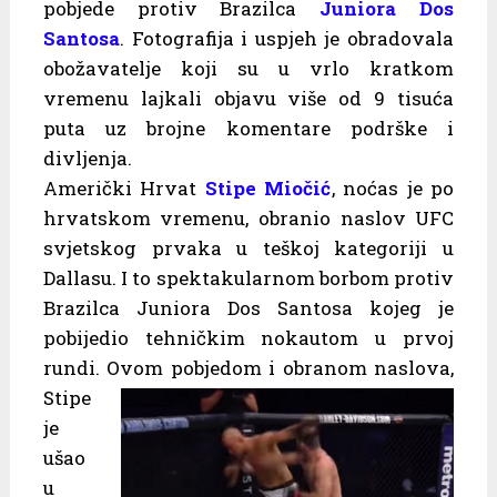
pobjede protiv Brazilca
Juniora Dos
Santosa
. Fotografija i uspjeh je obradovala
obožavatelje koji su u vrlo kratkom
vremenu lajkali objavu više od 9 tisuća
puta uz brojne komentare podrške i
divljenja.
Američki Hrvat
Stipe Miočić
, noćas je po
hrvatskom vremenu, obranio naslov UFC
svjetskog prvaka u teškoj kategoriji u
Dallasu. I to spektakularnom borbom protiv
Brazilca Juniora Dos Santosa kojeg je
pobijedio tehničkim nokautom u prvoj
rundi. Ovom pobjedom i obranom
naslova,
Stipe
je
ušao
u