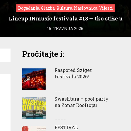
Događanja, Glazba, Kultura, Naslovnica, Vijesti
Lineup INmusic festivala #18 — tko stiže u
Zagreb?
16. TRAVNJA 2026.
Pročitajte i:
Raspored Sziget
Festivala 2026!
Swashtara – pool party
na Zonar Rooftopu
FESTIVAL