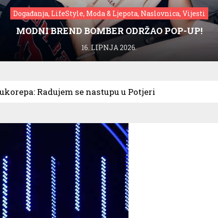
Događanja, LifeStyle, Moda & Ljepota, Naslovnica, Vijesti
MODNI BREND BOMBER ODRŽAO POP-UP!
16. LIPNJA 2026.
korepa: Radujem se nastupu u Potjeri