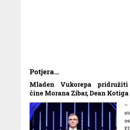
Potjera…
Mladen Vukorepa pridružiti
čine Morana Zibar, Dean Kotiga
– 
st
os
E