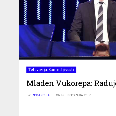
Televizija
,
Zanimljivosti
Mladen Vukorepa: Raduje
BY
REDAKCIJA
ON
16. LISTOPADA 2017.