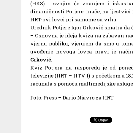
(HKS) i svojim će znanjem i iskustvom
dinamičnosti Potjere. Inače, na ljestvic
HRT-ovi lovci pri samome su vrhu.
Urednik Potjere Igor Grković smatra da ć
– Osnovna je ideja kviza na zabavan nač
vjernu publiku, vjerujem da smo u tome 
uvođenje novoga lovca pravi je način 
Grković
.
Kviz Potjera na rasporedu je od pon
televizije (HRT – HTV 1) s početkom u 18.1
računala s pomoću multimedijske usluge
Foto: Press – Dario Njavro za HRT