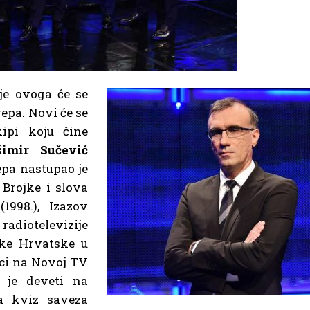
je ovoga će se
epa. Novi će se
kipi koju čine
šimir Sučević
pa nastupao je
Brojke i slova
(1998.), Izazov
 radiotelevizije
ke Hrvatske u
eci na Novoj TV
 je deveti na
ga kviz saveza