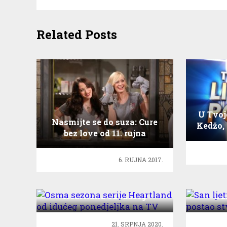
Related Posts
U Tvoj
Nasmijte se do suza: Cure
Kedžo, 
bez love od 11. rujna
6. RUJNA 2017.
Osma sezona serije
S
Heartland od idućeg
Du
ponedjeljka na TV
21. SRPNJA 2020.