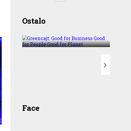
Greencajt: Good for
Ostalo
Business Good for People
Good for Planet
T
Face