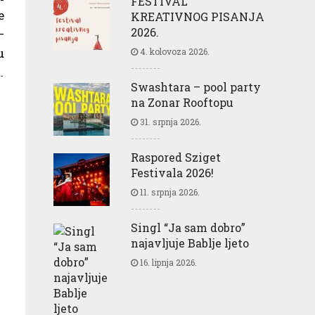
FESTIVAL
e
KREATIVNOG PISANJA
2026.
–
u
4. kolovoza 2026.
.
Swashtara – pool party
na Zonar Rooftopu
31. srpnja 2026.
Raspored Sziget
Festivala 2026!
11. srpnja 2026.
Singl “Ja sam dobro”
najavljuje Bablje ljeto
16. lipnja 2026.