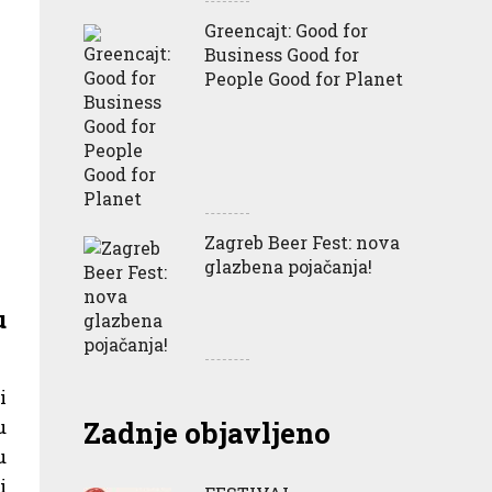
Greencajt: Good for
Business Good for
People Good for Planet
Zagreb Beer Fest: nova
glazbena pojačanja!
u
i
u
Zadnje objavljeno
u
i