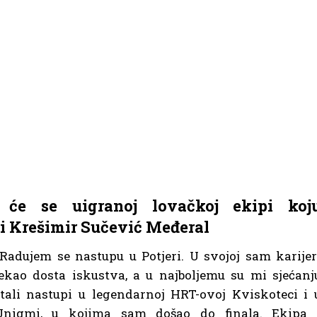
 će se uigranoj lovačkoj ekipi koj
 i Krešimir Sučević Međeral
Radujem se nastupu u Potjeri. U svojoj sam karijer
ekao dosta iskustva, a u najboljemu su mi sjećanj
tali nastupi u legendarnoj HRT-ovoj Kviskoteci i 
Unigmi, u kojima sam došao do finala. Ekipa 