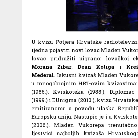
U kvizu Potjera Hrvatske radiotelevizi
tjedna pojaviti novi lovac Mladen Vukor
lovac pridružiti uigranoj lovačkoj e
Morana Zibar
,
Dean Kotiga
i
Kre
Međeral
. Iskusni kvizaš Mladen Vukore
u mnogobrojnim HRT-ovim kvizovima: 
(1986.), Kviskoteka (1988.), Diplomac 
(1999.) i EUnigma (2013.), kvizu Hrvatske
emitiranomu u povodu ulaska Republi
Europsku uniju. Nastupio je i u Kviskot
(2006.). Mladen Vukorepa trenutačno
ljestvici najboljih kvizaša Hrvatsko