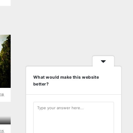
What would make this website
better?
18.
.
15.