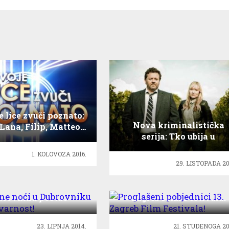
e lice zvuči poznato:
Nova kriminalistička
Lana, Filip, Matteo…
serija: Tko ubija u
Brokenwoodu?
1. KOLOVOZA 2016.
29. LISTOPADA 20
an ljetne noći u
Proglašeni pobjednici 13
brovniku postao
Zagreb Film Festivala!
stvarnost!
23. LIPNJA 2014.
21. STUDENOGA 20