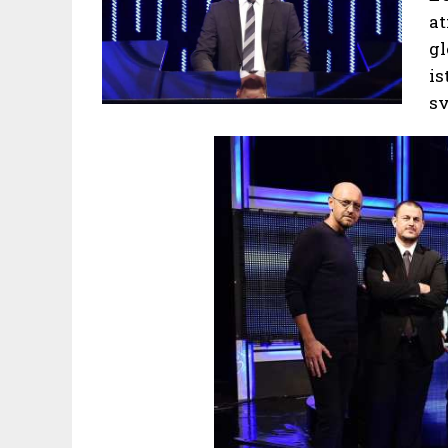
a
gl
is
sv