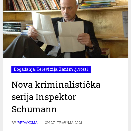
Događanja
,
Televizija
,
Zanimljivosti
Nova kriminalistička
serija Inspektor
Schumann
BY
REDAKCIJA
ON
27. TRAVNJA 2021.