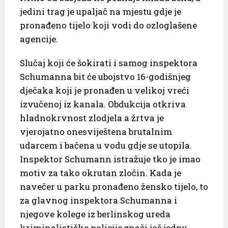
jedini trag je upaljač na mjestu gdje je
pronađeno tijelo koji vodi do ozloglašene
agencije.
Slučaj koji će šokirati i samog inspektora
Schumanna bit će ubojstvo 16-godišnjeg
dječaka koji je pronađen u velikoj vreći
izvučenoj iz kanala. Obdukcija otkriva
hladnokrvnost zlodjela a žrtva je
vjerojatno onesviještena brutalnim
udarcem i bačena u vodu gdje se utopila.
Inspektor Schumann istražuje tko je imao
motiv za tako okrutan zločin. Kada je
navečer u parku pronađeno žensko tijelo, to
za glavnog inspektora Schumanna i
njegove kolege iz berlinskog ureda
kriminalističke policije znači još jednu