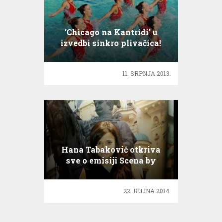
‘Chicago na Kantridi’ u
izvedbi sinkro plivačica!
11. SRPNJA 2013.
Hana Tabaković otkriva
sve o emisiji Scena by
Hana
22. RUJNA 2014.