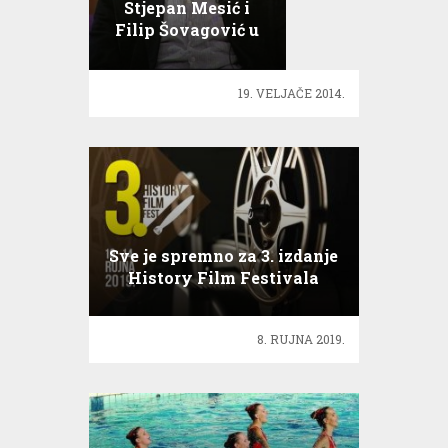
Stjepan Mesić i
Filip Šovagović u
8. katu!
19. VELJAČE 2014.
Sve je spremno za 3. izdanje
History Film Festivala
8. RUJNA 2019.