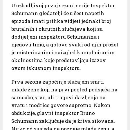
U uzbudljivoj prvoj sezoni serije Inspektor
Schumann gledatelji će u šest napetih
epizoda imati prilike vidjeti jednaki broj
brutalnih i okrutnih slučajeva koji su
dodijeljeni inspektoru Schumannu i
njegovu timu, a gotovo svaki od njih prožet
je misterioznim i naizgled kompliciranim
okolnostima koje predstavljaju izazov
ovom iskusnom inspektoru.
Prva sezona započinje slučajem smrti
mlade žene koji na prvi pogled podsjeća na
samoubojstvo, ali tragovi davljenja na
vratu i modrice govore suprotno. Nakon
obdukcije, glavni inspektor Bruno
Schumann zaključuje da je žrtva silovana.
Nitko od susjeda ne poznaje mladu ženu, a