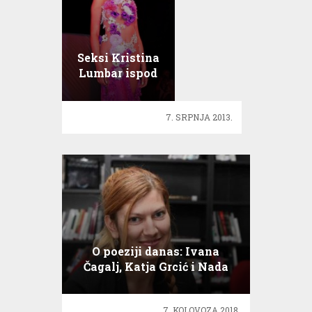
Seksi Kristina
Lumbar ispod
kreacije nije
nosila donje
7. SRPNJA 2013.
rublje!
O poeziji danas: Ivana
Čagalj, Katja Grcić i Nada
Topić
7. KOLOVOZA 2018.