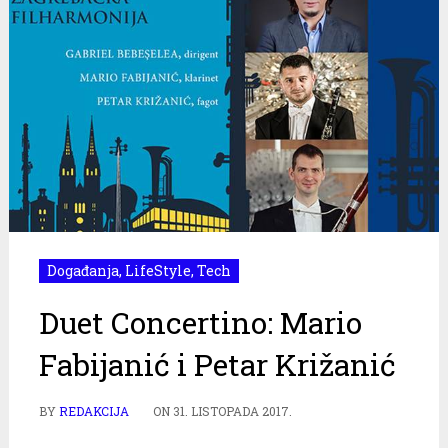
Događanja
,
LifeStyle
,
Tech
Duet Concertino: Mario
Fabijanić i Petar Križanić
BY
REDAKCIJA
ON
31. LISTOPADA 2017.