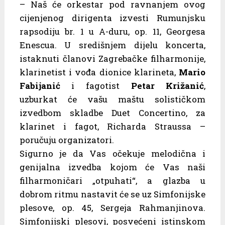
– Naš će orkestar pod ravnanjem ovog
cijenjenog dirigenta izvesti Rumunjsku
rapsodiju br. 1 u A-duru, op. 11, Georgesa
Enescua. U središnjem dijelu koncerta,
istaknuti članovi Zagrebačke filharmonije,
klarinetist i vođa dionice klarineta,
Mario
Fabijanić
i fagotist
Petar Križanić
,
uzburkat će vašu maštu solističkom
izvedbom skladbe Duet Concertino, za
klarinet i fagot, Richarda Straussa –
poručuju organizatori.
Sigurno je da Vas očekuje melodična i
genijalna izvedba kojom će Vas naši
filharmoničari „otpuhati“, a glazba u
dobrom ritmu nastavit će se uz Simfonijske
plesove, op. 45, Sergeja Rahmanjinova.
Simfonijski plesovi, posvećeni istinskom