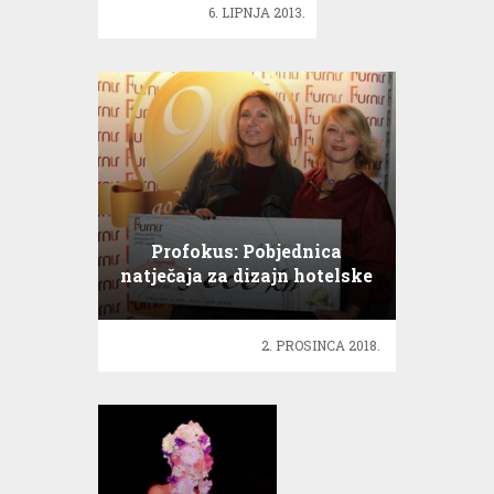
6. LIPNJA 2013.
u
Varaždinu
vidjet
ćete
svjetske
frizure!
Profokus: Pobjednica
natječaja za dizajn hotelske
sobe Ivana Žugec
2. PROSINCA 2018.