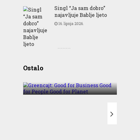
Singl “Ja sam dobro”
najavljuje Bablje ljeto
16. lipnja 2026.
Greencajt: Good for
Ostalo
Business Good for People
Good for Planet
T