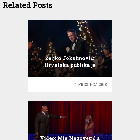
Related Posts
Željko Joksimović:
Hrvatska publika je
fenomenalna i obećajem im
koncertni spektakl
7. PROSINCA 2018.
Video: Mia Negovetić u