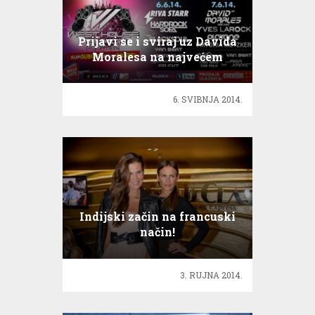
Prijavi se i sviraj uz Davida
Moralesa na najvećem
partyju
6. SVIBNJA 2014.
Indijski začin na francuski
način!
3. RUJNA 2014.