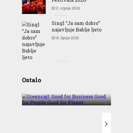
11. srpnja 2026.
Singl “Ja sam dobro”
najavljuje Bablje ljeto
16. lipnja 2026.
Greencajt: Good for
Ostalo
Business Good for People
Good for Planet