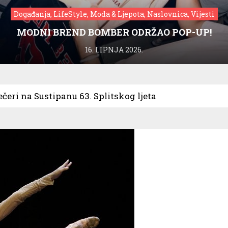
Događanja, LifeStyle, Moda & Ljepota, Naslovnica, Vijesti
MODNI BREND BOMBER ODRŽAO POP-UP!
16. LIPNJA 2026.
čeri na Sustipanu 63. Splitskog ljeta