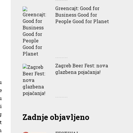
Greencajt: Good for
Business Good for
People Good for Planet
Zagreb Beer Fest: nova
glazbena pojačanja!
u
e
u
i
g
Zadnje objavljeno
t
n