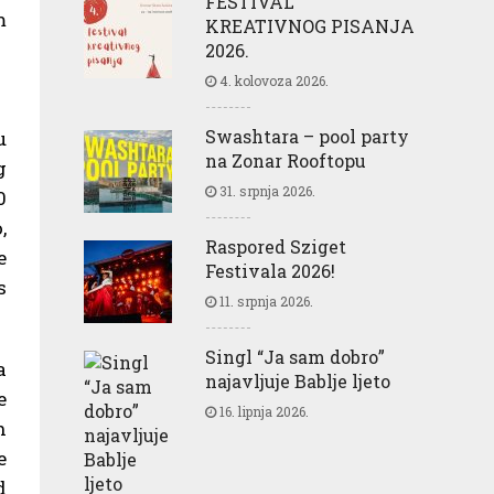
FESTIVAL
m
KREATIVNOG PISANJA
2026.
4. kolovoza 2026.
Swashtara – pool party
u
na Zonar Rooftopu
g
31. srpnja 2026.
0
,
Raspored Sziget
e
Festivala 2026!
s
11. srpnja 2026.
Singl “Ja sam dobro”
a
najavljuje Bablje ljeto
e
16. lipnja 2026.
h
e
d