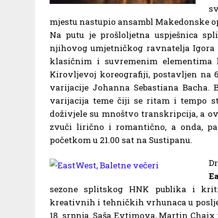
sv
mjestu nastupio ansambl Makedonske op
Na putu je prošloljetna uspješnica spl
njihovog umjetničkog ravnatelja Igora 
klasičnim i suvremenim elementima ko
Kirovljevoj koreografiji, postavljen na 
varijacije Johanna Sebastiana Bacha. B
varijacija teme čiji se ritam i tempo 
doživjele su mnoštvo transkripcija, a ova
zvuči lirično i romantično, a onda, p
početkom u 21.00 sat na Sustipanu.
Dr
E
sezone splitskog HNK publika i krit
kreativnih i tehničkih vrhunaca u poslj
18. srpnja. Saša Evtimova, Martin Chaix i