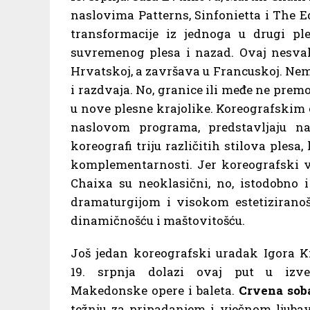
naslovima Patterns, Sinfonietta i The 
transformacije iz jednoga u drugi ple
suvremenog plesa i nazad. Ovaj nesvaki
Hrvatskoj, a završava u Francuskoj. Nema
i razdvaja. No, granice ili međe ne pr
u nove plesne krajolike. Koreografskim
naslovom programa, predstavljaju na
koreografi triju različitih stilova ples
komplementarnosti. Jer koreografski v
Chaixa su neoklasični, no, istodobno i
dramaturgijom i visokom estetizirano
dinamičnošću i maštovitošću.
Još jedan koreografski uradak Igora Ki
19. srpnja dolazi ovaj put u izv
Makedonske opere i baleta.
Crvena sob
težnju za pripadanjem i vječnom ljubav