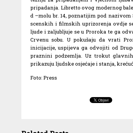
pripadanja. Libretto ovog modernog bal
d –molu br. 14, poznatijim pod nazivom 
scenskih i filmskih uprizorenja ovdje se
ljude i zaljubljuje se u Proroka te ga o
Crvenu sobu. U pokušaju da vrati Pror
inicijacije, uspijeva ga odvojiti od Dr
praznini podzemlja. Uz trokut glavnih 
prikazuju ljudske osjećaje i stanja, kreć
Foto: Press