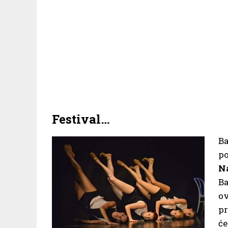
Festival…
B
po
N
Ba
o
pr
će