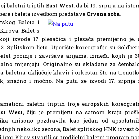
oj baletni triptih
East West
, da bi 19. srpnja na isto
ere i baleta izvedbom predstave
Crvena soba
.
itskog Baleta i
Kirova. Balet s
ji izvode 17 plesačica i plesača premijerno je, 
62. Splitskom ljetu. Uporište koreografije su Goldber
alet počinje i završava arijama, između kojih je 3
stalno mijenjaju. Originalno su skladane za čembalo
, baletna, uključuje klavir i orkestar, što na trenutk
ak, snažno i moćno. Na putu se izvodi 17. srpnja 
amatični baletni triptih troje europskih koreograf
ast West
, čiju je premijeru na samom kraju prošl
ika unisono pozdravila kao jedan od apsolutni
ednjih nekoliko sezona, Balet splitskog HNK izvest ć
 Igor Kirov stvorili su trodijelni baletni program po