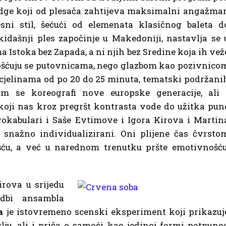
Edge koji od plesača zahtijeva maksimalni angažma
sni stil, šećući od elemenata klasičnog baleta d
dašnji ples započinje u Makedoniji, nastavlja se 
 Istoka bez Zapada, a ni njih bez Sredine koja ih vež
emošćuju se putovnicama, nego glazbom kao pozivnico
 cjelinama od po 20 do 25 minuta, tematski podržani
m se koreografi nove europske generacije, ali 
a, koji nas kroz pregršt kontrasta vode do užitka pun
okabulari i Saše Evtimove i Igora Kirova i Martin
 snažno individualizirani. Oni plijene čas čvrsto
šću, a već u narednom trenutku pršte emotivnošću
rova u srijedu
edbi ansambla
a
je istovremeno scenski eksperiment koji prikazuj
lju, ali i priča o samoći kao jedinoj formi potpuno