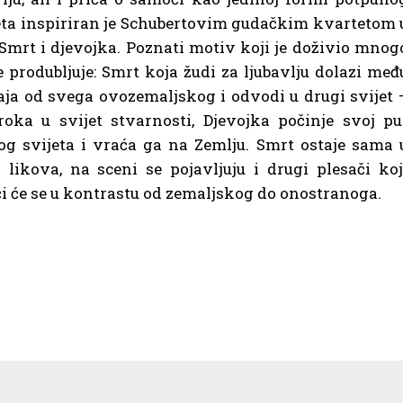
eta inspiriran je Schubertovim gudačkim kvartetom 
Smrt i djevojka. Poznati motiv koji je doživio mnog
 produbljuje: Smrt koja žudi za ljubavlju dolazi međ
dvaja od svega ovozemaljskog i odvodi u drugi svijet 
oka u svijet stvarnosti, Djevojka počinje svoj pu
ugog svijeta i vraća ga na Zemlju. Smrt ostaje sama 
likova, na sceni se pojavljuju i drugi plesači koj
ući će se u kontrastu od zemaljskog do onostranoga.