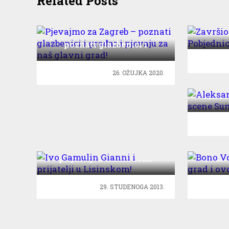
Related Posts
Završi
Pjevajmo za Zagreb –
poznati glazbenici i
građani pjevaju za naš
glavni grad!
26. OŽUJKA 2020.
Aleks
Iza s
Ivo Gamulin Gianni i
Bono
prijatelji u Lisinskom!
divan 
29. STUDENOGA 2013.