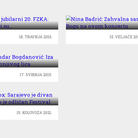
o jubilarni 20. FZKA:
Nina Badrić: Zahvalna s
Pobjednici su…
Bogu na ovom koncertu
18. TRAVNJA 2016.
15. VELJAČE 20
andar Bogdanović:
cene Sumnjivog lica
17. SVIBNJA 2015.
 Vox: Sarajevo je
grad i ovo je odličan
Festival
15. KOLOVOZA 2021.