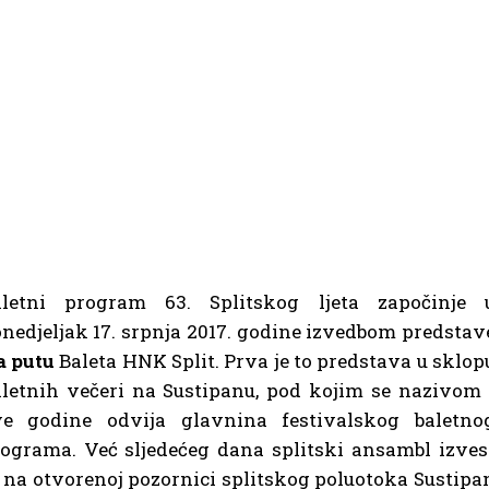
aletni program 63. Splitskog ljeta započinje 
nedjeljak 17. srpnja 2017. godine izvedbom predstav
a putu
Baleta HNK Split. Prva je to predstava u sklop
letnih večeri na Sustipanu, pod kojim se nazivom 
ve godine odvija glavnina festivalskog baletno
ograma. Već sljedećeg dana splitski ansambl izves
 na otvorenoj pozornici splitskog poluotoka Sustipa