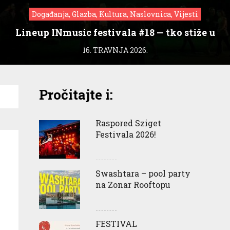
Događanja, Glazba, Kultura, Naslovnica, Vijesti
Lineup INmusic festivala #18 — tko stiže u
Zagreb?
16. TRAVNJA 2026.
Pročitajte i:
Raspored Sziget
Festivala 2026!
Swashtara – pool party
na Zonar Rooftopu
FESTIVAL