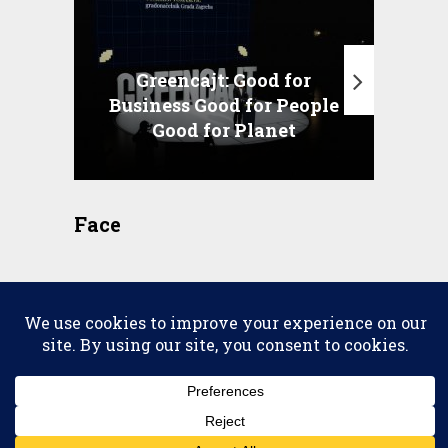
Greencajt: Good for
Business Good for People
T
Good for Planet
Face
2026 © copyright
Scena