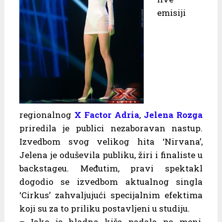
emisiji
regionalnog
X Factor Adria
,
Jelena Rozga
priredila je publici nezaboravan nastup.
Izvedbom svog velikog hita ‘Nirvana’,
Jelena je oduševila publiku, žiri i finaliste u
backstageu. Međutim, pravi spektakl
dogodio se izvedbom aktualnog singla
‘Cirkus’ zahvaljujući specijalnim efektima
koji su za to priliku postavljeni u studiju.
– Iako je hladna kiša padala po meni,