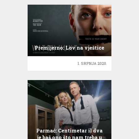
Premijerno: Lov na vještice
1. SRPNJA 2020.
Parmać: Centimetar il dva
je baš ono što nam treba u