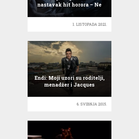
nastavak hit horora – Ne
diši 2
1. LISTOPADA 2021.
Endi: Moji uzori su roditelji,
menadžer i Jacques
Houdek
6. SVIBNJA 2015.