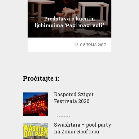
Predstava o kućnim
ljubimcima ‘Pazi.mazi.voli.’
12. SVIBNJA 2017.
Pročitajte i:
Raspored Sziget
Festivala 2026!
Swashtara – pool party
na Zonar Rooftopu