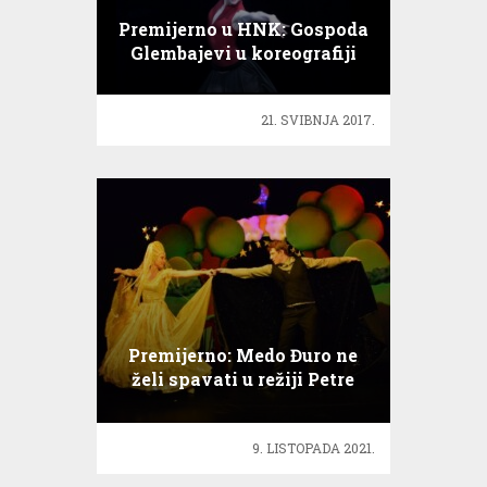
Premijerno u HNK: Gospoda
Glembajevi u koreografiji
Lea Mujića
21. SVIBNJA 2017.
Premijerno: Medo Đuro ne
želi spavati u režiji Petre
Mrduljaš
9. LISTOPADA 2021.