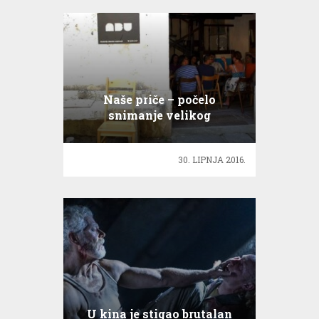
Naše priče – počelo
snimanje velikog
regionalnog projekta
30. LIPNJA 2016.
U kina je stigao brutalan