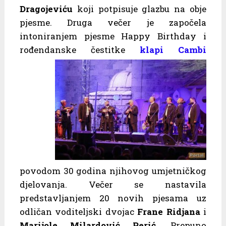
Dragojeviću
koji potpisuje glazbu na obje
pjesme. Druga večer je započela
intoniranjem pjesme Happy Birthday i
rođendanske
čestitke
klapi Cambi
povodom 30 godina njihovog umjetničkog
djelovanja. Večer se nastavila
predstavljanjem 20 novih pjesama uz
odličan voditeljski dvojac
Frane Ridjana
i
Marijole Milardović Perić
. Prepuno