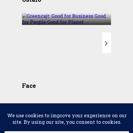
Business Good for People
Good for Planet
T
Face