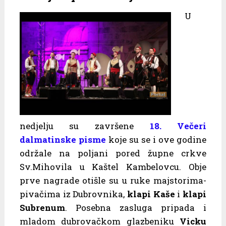
U
nedjelju su završene
18. Večeri
dalmatinske pisme
koje su se i ove godine
održale na poljani pored župne crkve
Sv.Mihovila u Kaštel Kambelovcu. Obje
prve nagrade otišle su u ruke majstorima-
pivačima iz Dubrovnika,
klapi Kaše
i
klapi
Subrenum
. Posebna zasluga pripada i
mladom dubrovačkom glazbeniku
Vicku