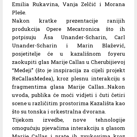
Emilia Rukavina, Vanja Zelčić i Morana
Pleše.
Nakon kratke prezentacije ranijih
produkcija Opere Mecatronica što ih
potpisuju Åsa Unander-Scharin, Carl
Unander-Scharin i Marin Blažević,
posjetitelje će u kazališnom foyeru
zaokupiti glas Marije Callas u Cherubijievoj
“Medeji” (što je inspiracija za cijeli projekt
ReCallasMedea), kroz plesnu interakciju s
fragmentima glasa Marije Callas…Nakon
uvoda, publika će moći vidjeti i čuti četiri
scene u različitim prostorima Kazališta kao
što su tonska i orkestralna dvorana.
Tijekom izvedbe, nove tehnologije
omogućuju pjevačima interakciju s glasom
Marije Callas i prate ih zvukovima kroz