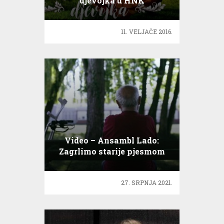
djevojka u HNK
11. VELJAČE 2016.
Video – Ansambl Lado:
Zagrlimo starije pjesmom
27. SRPNJA 2021.