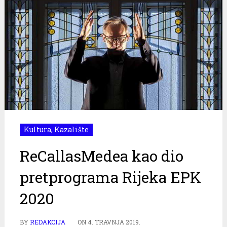
Kultura
,
Kazalište
ReCallasMedea kao dio
pretprograma Rijeka EPK
2020
BY
REDAKCIJA
ON
4. TRAVNJA 2019.