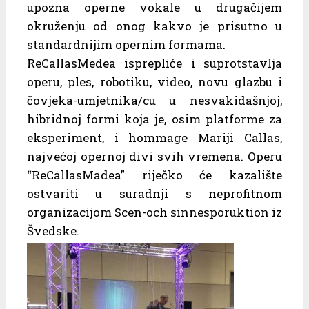
upozna operne vokale u drugačijem
okruženju od onog kakvo je prisutno u
standardnijim opernim formama.
ReCallasMedea isprepliće i suprotstavlja
operu, ples, robotiku, video, novu glazbu i
čovjeka-umjetnika/cu u nesvakidašnjoj,
hibridnoj formi koja je, osim platforme za
eksperiment, i hommage Mariji Callas,
najvećoj opernoj divi svih vremena. Operu
“ReCallasMadea” riječko će kazalište
ostvariti u suradnji s neprofitnom
organizacijom Scen-och sinnesporuktion iz
Švedske.