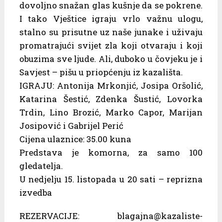
dovoljno snažan glas kušnje da se pokrene.
I tako Vještice igraju vrlo važnu ulogu,
stalno su prisutne uz naše junake i uživaju
promatrajući svijet zla koji otvaraju i koji
obuzima sve ljude. Ali, duboko u čovjeku je i
Savjest – pišu u priopćenju iz kazališta.
IGRAJU: Antonija Mrkonjić, Josipa Oršolić,
Katarina Šestić, Zdenka Šustić, Lovorka
Trdin, Lino Brozić, Marko Capor, Marijan
Josipović i Gabrijel Perić
Cijena ulaznice: 35.00 kuna
Predstava je komorna, za samo 100
gledatelja.
U nedjelju 15. listopada u 20 sati – reprizna
izvedba
REZERVACIJE: blagajna@kazaliste-