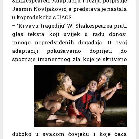
Shakespeareu. Adaptaciju i režiju potpisuje
Jasmin Novljaković, a predstava je nastala
u koprodukcija s UAOS.
– ‘Krvavu tragediju’ W. Shakespearea prati
glas teksta koji uvijek u radu donosi
mnogo nepredviđenih događaja. U ovoj
adaptaciji pokušavamo doprijeti do
spoznaje
imanentnog zla koje je skriveno
duboko u svakom čovjeku i koje čeka