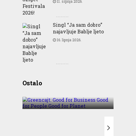
11. srpnja 2026.
Singl “Ja sam dobro”
najavljuje Bablje ljeto
16. lipnja 2026.
Greencajt: Good for
Ostalo
Business Good for People
Good for Planet