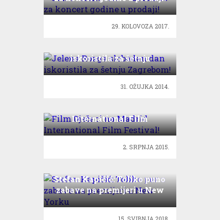
29. KOLOVOZA 2017.
Jelena Rozga slobodan dan
iskoristila za šetnju
Zagrebom!
31. OŽUJKA 2014.
Film Dječaci na Madrid
International Film
Festival!
2. SRPNJA 2015.
Stefan Kapičić: Toliko puno
zabave na premijeri u New
Yorku
15. SVIBNJA 2018.