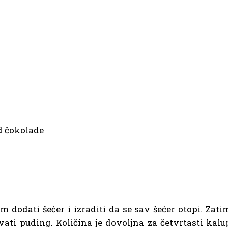
d čokolade
im dodati šećer i izraditi da se sav šećer otopi. Zati
ati puding. Količina je dovoljna za četvrtasti kalu