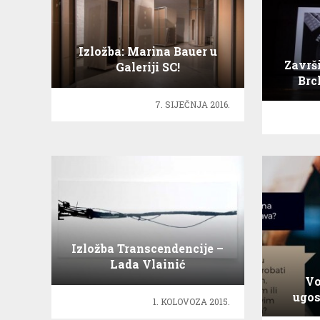
Izložba: Marina Bauer u
Završi
Galeriji SC!
Brc
7. SIJEČNJA 2016.
Izložba Transcendencije –
Lada Vlainić
Vo
ugos
1. KOLOVOZA 2015.