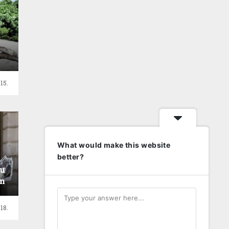
15.
What would make this website
better?
 u
om
18.