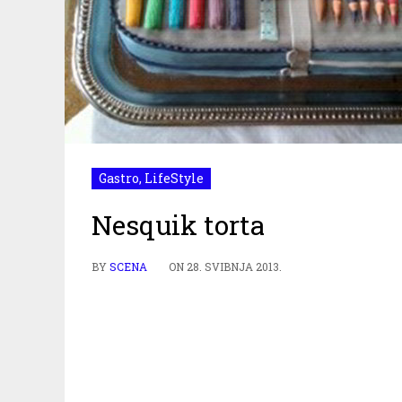
Gastro
,
LifeStyle
Nesquik torta
BY
SCENA
ON
28. SVIBNJA 2013.