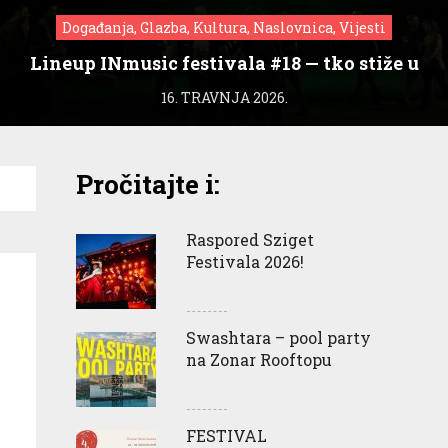
Događanja, Glazba, Kultura, Naslovnica, Vijesti
Lineup INmusic festivala #18 — tko stiže u
Zagreb?
16. TRAVNJA 2026.
Pročitajte i:
Raspored Sziget
Festivala 2026!
Swashtara – pool party
na Zonar Rooftopu
FESTIVAL