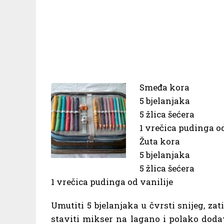
Smeđa kora
5 bjelanjaka
5 žlica šećera
1 vrečica pudinga o
Žuta kora
5 bjelanjaka
5 žlica šećera
1 vrečica pudinga od vanilije
Umutiti 5 bjelanjaka u čvrsti snijeg, zat
staviti mikser na lagano i polako dodav