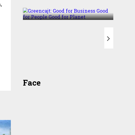
,
Good for Planet
T
Face