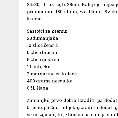
25×30, ili okrugli 28cm. Kalup je najbol
pećnici nan 180 stupnjeva 15min. Svaku 
kreme.
Sastojci za kremu:
20 žumanjaka
10 žlica šećera
6 žlica brašna
6 žlica gustina
1 L mlijeka
2 margarina za kolače
400 grama nesquika
0,5L šlaga
Žumanjke prvo dobro izraditi, pa dodati
brašno, pa 2dcl mlijeka,izraditi i dodati
se ne zgusne, to je brašno pa sam ja s m