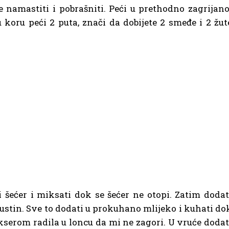
je namastiti i pobrašniti. Peći u prethodno zagrijano
koru peći 2 puta, znači da dobijete 2 smeđe i 2 žut
 šećer i miksati dok se šećer ne otopi. Zatim dodat
 gustin. Sve to dodati u prokuhano mlijeko i kuhati do
ikserom radila u loncu da mi ne zagori. U vruće dodat