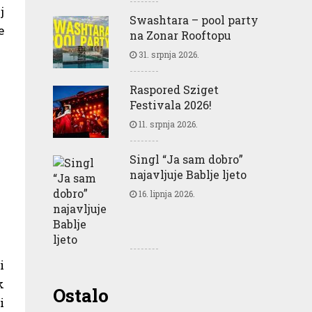
j
Swashtara – pool party
e
na Zonar Rooftopu
31. srpnja 2026.
Raspored Sziget
Festivala 2026!
11. srpnja 2026.
Singl “Ja sam dobro”
najavljuje Bablje ljeto
16. lipnja 2026.
i
k
Greencajt: Good for
Ostalo
i
Business Good for People