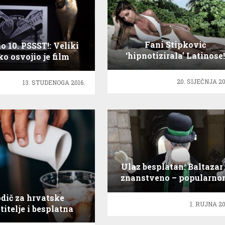
Fani Stipković
o 10. PSSST!: Veliki
‘hipnotizirala’ Latinose!
ko osvojio je film
¡Aleluja!
20. SIJEČNJA 20
13. STUDENOGA 2016.
Ulaz besplatan: Baltazar
znanstveno – popularn
ruhu!
dič za hrvatske
1. RUJNA 20
titelje i besplatna
kava