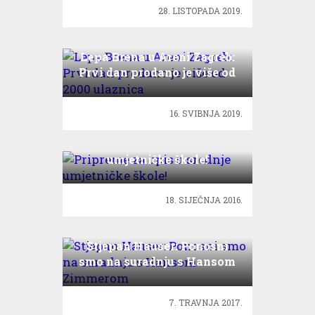
28. LISTOPADA 2019.
Lepa Brena u Areni Zagreb:
Prvi dan prodano je više od
2000 ulaznica
16. SVIBNJA 2019.
Pripreme za upis u srednje
umjetničke škole!
18. SIJEČNJA 2016.
Stjepan Hauser: Ponosni
smo na suradnju s Hansom
Zimmerom
7. TRAVNJA 2017.