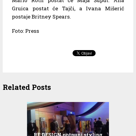
Mario Roth postat će Maja Šuput. Ana
Gruica postat će Tajči, a Ivana Mišerić
postaje Britney Spears.
Foto: Press
Related Posts
RE:DESIGN potpuni styling