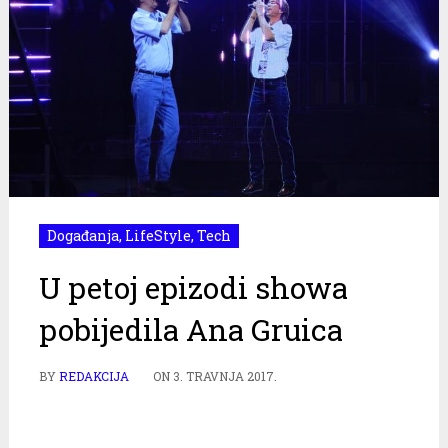
Događanja
,
LifeStyle
,
Tech
U petoj epizodi showa
pobijedila Ana Gruica
BY
REDAKCIJA
ON
3. TRAVNJA 2017.