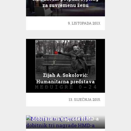
za suvremenu ženu
9. LISTOPADA 2013.
Zijah A. Sokolović:
Humanitarna predstava
Međuigre 0 – 24!
13. SIJEČNJA 2015.
Muzej za umjetnost i obrt
dobitnik tri nagrade HMD-a