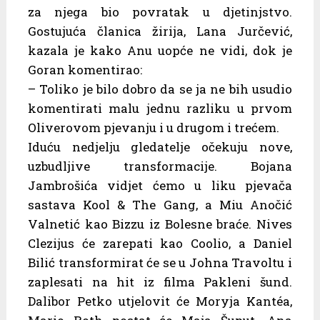
za njega bio povratak u djetinjstvo.
Gostujuća članica žirija, Lana Jurčević,
kazala je kako Anu uopće ne vidi, dok je
Goran komentirao:
– Toliko je bilo dobro da se ja ne bih usudio
komentirati malu jednu razliku u prvom
Oliverovom pjevanju i u drugom i trećem.
Iduću nedjelju gledatelje očekuju nove,
uzbudljive transformacije. Bojana
Jambrošića vidjet ćemo u liku pjevača
sastava Kool & The Gang, a Miu Anočić
Valnetić kao Bizzu iz Bolesne braće. Nives
Clezijus će zarepati kao Coolio, a Daniel
Bilić transformirat će se u Johna Travoltu i
zaplesati na hit iz filma Pakleni šund.
Dalibor Petko utjelovit će Moryja Kantéa,