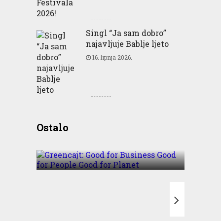
Singl “Ja sam dobro”
najavljuje Bablje ljeto
16. lipnja 2026.
Greencajt: Good for
Ostalo
Business Good for People
Good for Planet
T