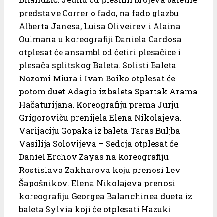
predstave Correr o fado, na fado glazbu
Alberta Janesa, Luisa Oliveirev i Alaina
Oulmana u koreografiji Daniela Cardosa
otplesat će ansambl od četiri plesačice i
plesača splitskog Baleta. Solisti Baleta
Nozomi Miura i Ivan Boiko otplesat će
potom duet Adagio iz baleta Spartak Arama
Hačaturijana. Koreografiju prema Jurju
Grigoroviču prenijela Elena Nikolajeva.
Varijaciju Gopaka iz baleta Taras Buljba
Vasilija Solovijeva – Sedoja otplesat će
Daniel Erchov Zayas na koreografiju
Rostislava Zakharova koju prenosi Lev
Šapošnikov. Elena Nikolajeva prenosi
koreografiju Georgea Balanchinea dueta iz
baleta Sylvia koji će otplesati Hazuki