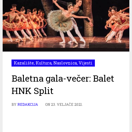
Kazalište
,
Kultura
,
Naslovnica
,
Vijesti
Baletna gala-večer: Balet
HNK Split
BY
REDAKCIJA
ON
23. VELJAČE 2021.