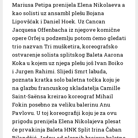
Mariusa Petipa prenijela Elena Nikolaeva a
kao solisti uz ansambl plešu Bojana
Lipovšćak i Daniel Hoek. Uz Cancan
Jacquesa Offenbacha iz njegove komične
opere Orfej u podzemlju potom ćemo gledati
trio nazvan Tri mušketira, koreografsko
ostvarenje solista splitskog Baleta Aarona
Koka u kojem uz njega plešu još Ivan Boiko
i Jurgen Rahimi. Slijedi Smrt labuda,
poznata kratka solo baletna točka koju je
na glazbu francuskog skladatelja Camille
Saint-Saënsa kreirao koreograf Mihail
Fokin posebno za veliku balerinu Anu
Pavlovu. U toj koreografiji koju je za ovu
prigodu prenijela Elena Nikolajeva plesat
će prvakinja Baleta HNK Split Irina Čaban
Bilandžić. Jednu od plesnih brojeva baletne