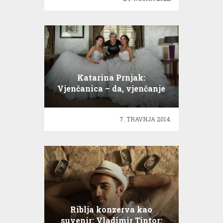
Katarina Prnjak:
Vjenčanica – da, vjenčanje
– ne!
7. TRAVNJA 2014.
Riblja konzerva kao
suvenir: Vladimir Tintor: