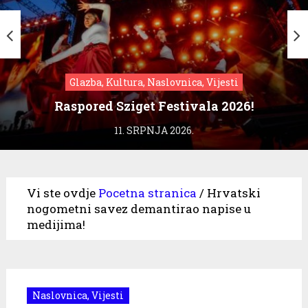
Glazba, Kultura, Naslovnica, Vijesti
Raspored Sziget Festivala 2026!
11. SRPNJA 2026.
Vi ste ovdje
Pocetna stranica
/
Hrvatski
nogometni savez demantirao napise u
medijima!
Naslovnica
,
Vijesti