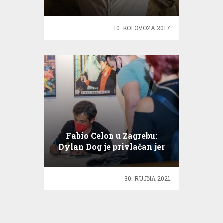
Planiram otvoriti on-line
trgovinu
10. KOLOVOZA 2017.
Fabio Celon u Zagrebu:
Dylan Dog je privlačan jer
nije superjunak
30. RUJNA 2021.