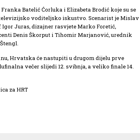
e Franka Batelić Ćorluka i Elizabeta Brodić koje su se
televizijsko voditeljsko iskustvo. Scenarist je Mislav
 Igor Juras, dizajner rasvjete Marko Foretić,
enti Denis Škorput i Tihomir Marjanović, urednik
Štengl.
inu, Hrvatska će nastupiti u drugom dijelu prve
ufinalna večer slijedi 12. svibnja, a veliko finale 14.
lica za HRT