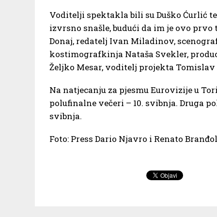
Voditelji spektakla bili su Duško Ćurlić t
izvrsno snašle, budući da im je ovo prvo 
Donaj, redatelj Ivan Miladinov, scenograf
kostimografkinja Nataša Svekler, produc
Željko Mesar, voditelj projekta Tomislav 
Na natjecanju za pjesmu Eurovizije u Tor
polufinalne večeri – 10. svibnja. Druga pol
svibnja.
Foto: Press Dario Njavro i Renato Branđo