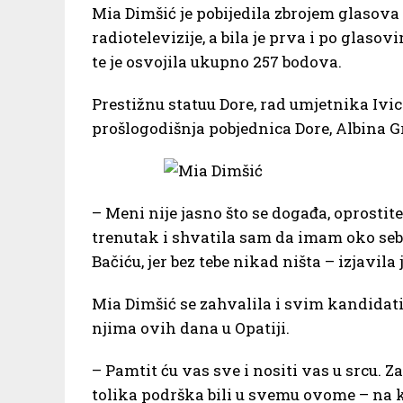
Mia Dimšić je pobijedila zbrojem glasova 
radiotelevizije, a bila je prva i po glasov
te je osvojila ukupno 257 bodova.
Prestižnu statuu Dore, rad umjetnika Ivic
prošlogodišnja pobjednica Dore, Albina Gr
– Meni nije jasno što se događa, oprosti
trenutak i shvatila sam da imam oko sebe 
Bačiću, jer bez tebe nikad ništa – izjavil
Mia Dimšić se zahvalila i svim kandidati
njima ovih dana u Opatiji.
– Pamtit ću vas sve i nositi vas u srcu. Za
tolika podrška bili u svemu ovome – na k