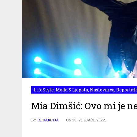
LifeStyle
,
Moda & Ljepota
,
Naslovnica
,
Reportaž
Mia Dimšić: Ovo mi je n
BY
REDAKCIJA
ON
20. VELJAČE 2022.