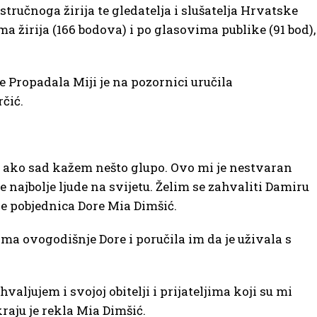
stručnoga žirija te gledatelja i slušatelja Hrvatske
ima žirija (166 bodova) i po glasovima publike (91 bod),
e Propadala Miji je na pozornici uručila
čić.
te ako sad kažem nešto glupo. Ovo mi je nestvaran
najbolje ljude na svijetu. Želim se zahvaliti Damiru
a je pobjednica Dore Mia Dimšić.
ma ovogodišnje Dore i poručila im da je uživala s
hvaljujem i svojoj obitelji i prijateljima koji su mi
raju je rekla Mia Dimšić.