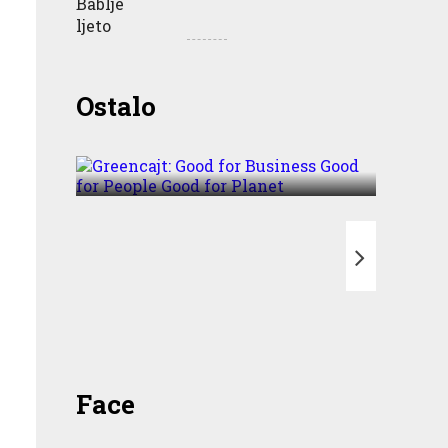
Greencajt: Good for
Ostalo
Business Good for People
Good for Planet
T
Face