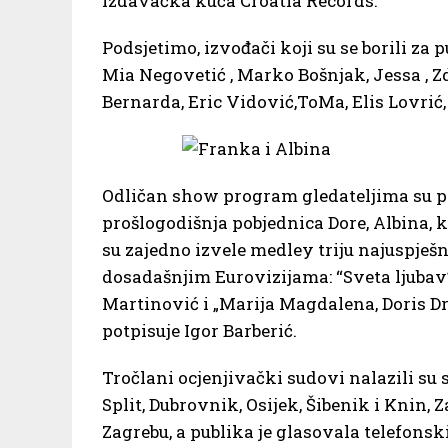
izdavačka kuća Croatia Records.
Podsjetimo, izvođači koji su se borili za pu
Mia Negovetić , Marko Bošnjak, Jessa ,
Bernarda, Eric Vidović,ToMa, Elis Lovrić, 
Odličan show program gledateljima su pr
prošlogodišnja pobjednica Dore, Albina, k
su zajedno izvele medley triju najuspješ
dosadašnjim Eurovizijama: “Sveta ljubav”
Martinović i „Marija Magdalena, Doris D
potpisuje Igor Barberić.
Tročlani ocjenjivački sudovi nalazili su
Split, Dubrovnik, Osijek, Šibenik i Knin,
Zagrebu, a publika je glasovala telefon