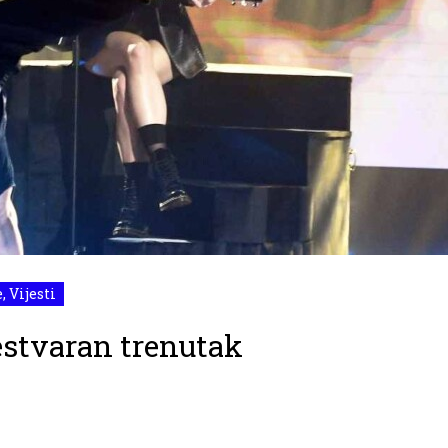
e
,
Vijesti
estvaran trenutak