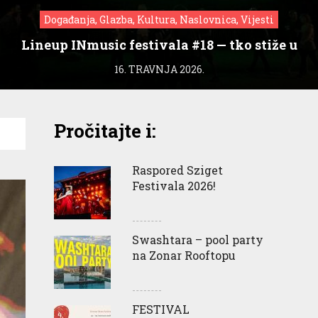
Događanja, Glazba, Kultura, Naslovnica, Vijesti
Lineup INmusic festivala #18 — tko stiže u
Zagreb?
16. TRAVNJA 2026.
Pročitajte i:
Raspored Sziget
Festivala 2026!
Swashtara – pool party
na Zonar Rooftopu
FESTIVAL