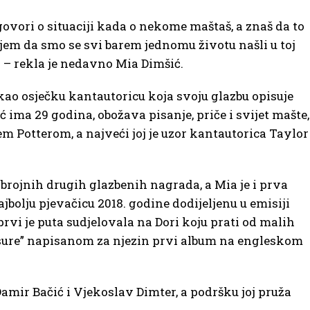
govori o situaciji kada o nekome maštaš, a znaš da to
jem da smo se svi barem jednomu životu našli u toj
e” – rekla je nedavno Mia Dimšić.
 kao osječku kantautoricu koja svoju glazbu opisuje
 ima 29 godina, obožava pisanje, priče i svijet mašte,
em Potterom, a najveći joj je uzor kantautorica Taylor
 brojnih drugih glazbenih nagrada, a Mia je i prva
jbolju pjevačicu 2018. godine dodijeljenu u emisiji
rvi je puta sudjelovala na Dori koju prati od malih
asure” napisanom za njezin prvi album na engleskom
amir Bačić i Vjekoslav Dimter, a podršku joj pruža