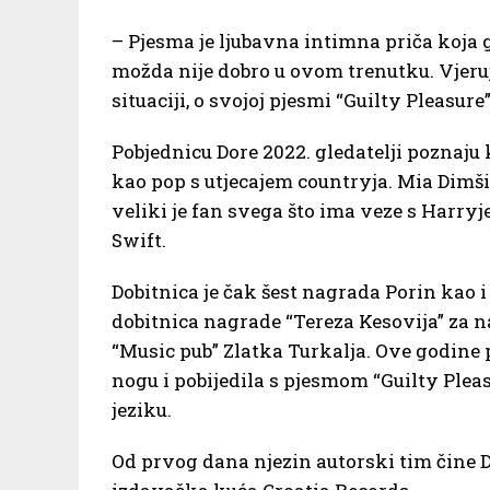
– Pjesma je ljubavna intimna priča koja 
možda nije dobro u ovom trenutku. Vjeru
situaciji, o svojoj pjesmi “Guilty Pleasur
Pobjednicu Dore 2022. gledatelji poznaju
kao pop s utjecajem countryja. Mia Dimšić
veliki je fan svega što ima veze s Harryj
Swift.
Dobitnica je čak šest nagrada Porin kao i
dobitnica nagrade “Tereza Kesovija” za na
“Music pub” Zlatka Turkalja. Ove godine p
nogu i pobijedila s pjesmom “Guilty Ple
jeziku.
Od prvog dana njezin autorski tim čine D