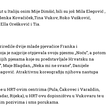
t u Italiju osim Mije Dimšić, bili su još: Mila Elegović ,
 Zdenka Kovačiček,Tina Vukov, Roko Vušković,
Ella Orešković i Tia.
iredile dvije mlade pjevačice Franka i
oja je najprije otpjevala svoju pjesmu „Noću”, a potom
nijih pjesama koje su predstavljale Hrvatsku na
, Maje Blagdan, „Neka mi ne svane”, Danijele
ragović. Atraktivnu koreografiju njihova nastupa
 se u HRT-ovim centrima (Pula, Čakovec i Varaždin,
 Zadar, Rijeka), u HRT-ovu dopisništvu u Vukovaru te u
skim pozivima i sms porukama.