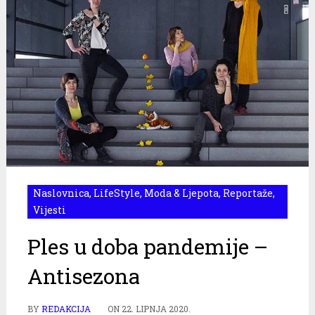
Naslovnica
,
LifeStyle
,
Moda & Ljepota
,
Reportaže
,
Vijesti
Ples u doba pandemije –
Antisezona
BY
REDAKCIJA
ON
22. LIPNJA 2020.