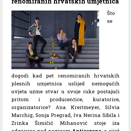
renomiranih hrvatskih umjetnica
Što
se
dogodi kad pet renomiranih hrvatskih
plesnih umjetnica uslijed nemogućih
uvjeta uzme stvar u svoje ruke postajući
pritom i producentice, kuratorice,
organizatorice? Ana Kreitmeyer, Silvia
Marchig, Sonja Pregrad, Iva Nerina Sibila i
Zrinka Šimičić Mihanović stoje iza
odgovora pod nazivom
Antisezona
, a riječ