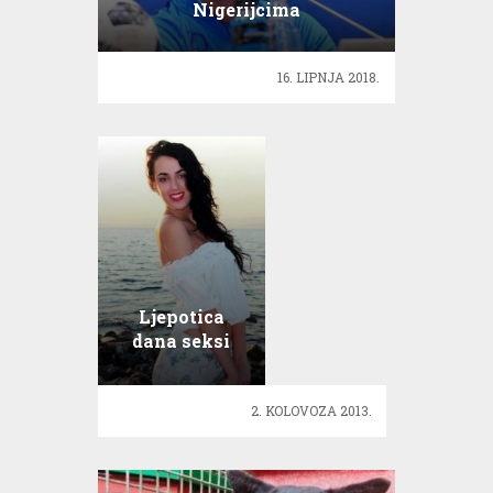
Nigerijcima
16. LIPNJA 2018.
Ljepotica
dana seksi
Dea buduća je
medicinska
2. KOLOVOZA 2013.
sestra