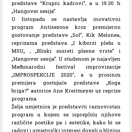
predstave “Krupni kadrovi”, a u 19.30 h
„Hangover sesija”.
U listopadu se nastavlja inovativni
program Antisezone kroz premijerno
gostovanje predstave „Sol”, Kik Melonea,
reprizama predstava „I kiborzi plešu u
MSU„ , „Bliski susreti plesne vrste” i
„Hangover sesija”. U studenom je najavljen
Međunarodni festival improvizacije
„IMPROSPEKCIJE 2020″, a u prosincu
premijera gostujuće predstave „Koga
briga?” autorice Ane Kreitmeyer uz reprize
programa.
Želja umjetnica je predstaviti raznovrstan
program u kojem se isprepliću njihove
različite poetike pa i estetike, kako bi se
radovi i umjetnički interesi doveli u blizinu