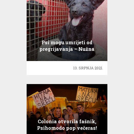
Psi mogu umrijeti od
pregrijavanja – Nužna
zaštita životinja od vrućine
13. SRPNJA 2021.
Colonia otvorila fašnik,
Psihomodo pop večeras!