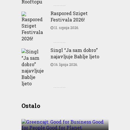
Raspored Sziget
Festivala 2026!
11. srpnja 2026.
Singl “Ja sam dobro”
najavljuje Bablje ljeto
16. lipnja 2026.
Greencajt: Good for
Ostalo
Business Good for People
Good for Planet