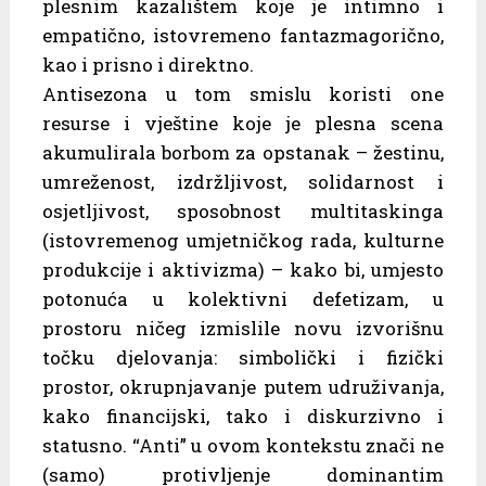
plesnim kazalištem koje je intimno i
empatično, istovremeno fantazmagorično,
kao i prisno i direktno.
Antisezona u tom smislu koristi one
resurse i vještine koje je plesna scena
akumulirala borbom za opstanak – žestinu,
umreženost, izdržljivost, solidarnost i
osjetljivost, sposobnost multitaskinga
(istovremenog umjetničkog rada, kulturne
produkcije i aktivizma) – kako bi, umjesto
potonuća u kolektivni defetizam, u
prostoru ničeg izmislile novu izvorišnu
točku djelovanja: simbolički i fizički
prostor, okrupnjavanje putem udruživanja,
kako financijski, tako i diskurzivno i
statusno. “Anti” u ovom kontekstu znači ne
(samo) protivljenje dominantim