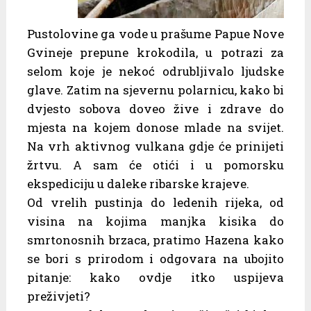
Pustolovine ga vode u prašume Papue Nove
Gvineje prepune krokodila, u potrazi za
selom koje je nekoć odrubljivalo ljudske
glave. Zatim na sjevernu polarnicu, kako bi
dvjesto sobova doveo žive i zdrave do
mjesta na kojem donose mlade na svijet.
Na vrh aktivnog vulkana gdje će prinijeti
žrtvu. A sam će otići i u pomorsku
ekspediciju u daleke ribarske krajeve.
Od vrelih pustinja do ledenih rijeka, od
visina na kojima manjka kisika do
smrtonosnih brzaca, pratimo Hazena kako
se bori s prirodom i odgovara na ubojito
pitanje: kako ovdje itko uspijeva
preživjeti?