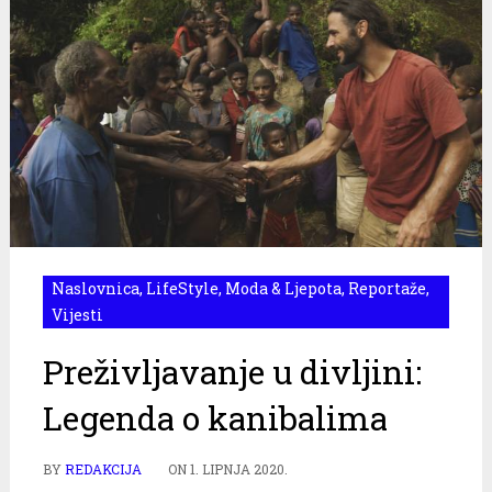
Naslovnica
,
LifeStyle
,
Moda & Ljepota
,
Reportaže
,
Vijesti
Preživljavanje u divljini:
Legenda o kanibalima
BY
REDAKCIJA
ON
1. LIPNJA 2020.