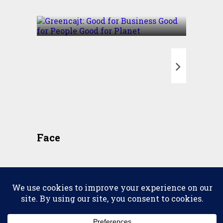
Good for Planet
T
Face