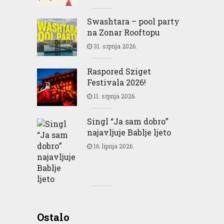
Swashtara – pool party
na Zonar Rooftopu
31. srpnja 2026.
Raspored Sziget
Festivala 2026!
11. srpnja 2026.
Singl “Ja sam dobro”
najavljuje Bablje ljeto
16. lipnja 2026.
Greencajt: Good for
Ostalo
Business Good for People