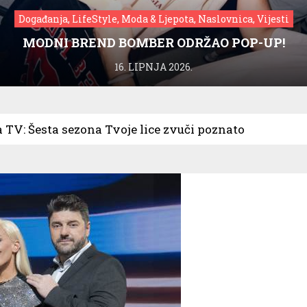
Događanja, LifeStyle, Moda & Ljepota, Naslovnica, Vijesti
MODNI BREND BOMBER ODRŽAO POP-UP!
16. LIPNJA 2026.
 TV: Šesta sezona Tvoje lice zvuči poznato