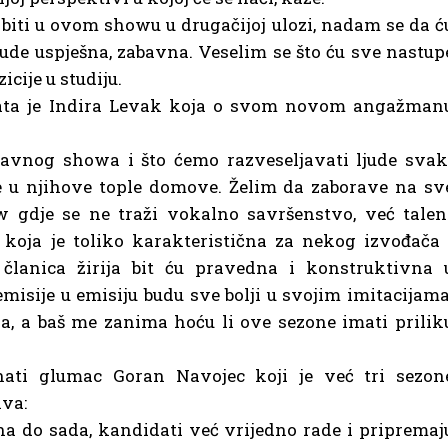
 biti u ovom showu u drugačijoj ulozi, nadam se da ć
ude uspješna, zabavna. Veselim se što ću sve nastup
icije u studiju.
mata je Indira Levak koja o svom novom angažman
avnog showa i što ćemo razveseljavati ljude svak
e u njihove tople domove. Želim da zaborave na sv
 gdje se ne traži vokalno savršenstvo, već talen
koja je toliko karakteristična za nekog izvođača 
 članica žirija bit ću pravedna i konstruktivna 
emisije u emisiju budu sve bolji u svojim imitacijama
, a baš me zanima hoću li ove sezone imati prilik
nati glumac Goran Navojec koji je već tri sezon
iva:
na do sada, kandidati već vrijedno rade i pripremaj