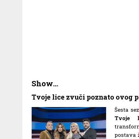
Show…
Tvoje lice zvuči poznato ovog 
Šesta se
Tvoje 
transfor
postava ž