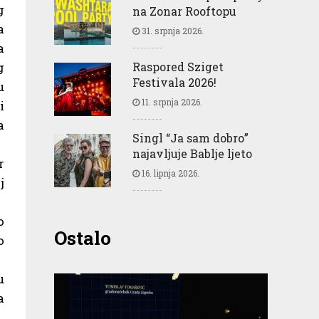
g
na Zonar Rooftopu
a
31. srpnja 2026.
a
g
Raspored Sziget
Festivala 2026!
u
11. srpnja 2026.
i
a
Singl “Ja sam dobro”
najavljuje Bablje ljeto
r
16. lipnja 2026.
j
o
Ostalo
o
u
a