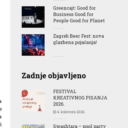
Greencajt: Good for
Business Good for
People Good for Planet
Zagreb Beer Fest: nova
glazbena pojačanja!
Zadnje objavljeno
FESTIVAL
KREATIVNOG PISANJA
a
2026.
e
4. kolovoza 2026.
a
i
Swashtara – pool party