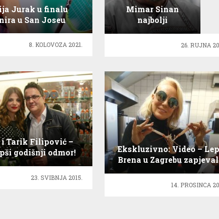
ija Jurak u finalu
Mimar Sinan
nira u San Joseu
najbolji
Sulejmanov
arhitekta!
8. KOLOVOZA 2021.
26. RUJNA 20
 i Tarik Filipović –
Ekskluzivno: Video – Le
epši godišnji odmor!
Brena u Zagrebu zapjeva
škampu: Bato…
23. SVIBNJA 2015.
14. PROSINCA 20