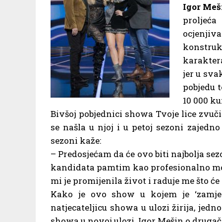
Igor Meš
proljeć
ocjenjiv
konstruk
karakter
jer u sva
pobjedu 
10 000 ku
Bivšoj pobjednici showa Tvoje lice zvuči 
se našla u njoj i u petoj sezoni zajed
sezoni kaže:
– Predosjećam da će ovo biti najbolja se
kandidata pamtim kao profesionalno mož
mi je promijenila život i raduje me što će
Kako je ovo show u kojem je ‘zamjen
natjecateljicu showa u ulozi žirija, jedn
showa u novoj ulozi. Igor Mešin o drugačij