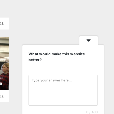
13.
What would make this website
better?
pa
la
19.
0 / 400