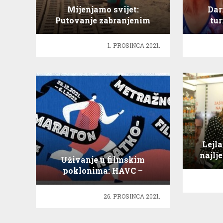
Mijenjamo svijet:
Dar
Putovanje zabranjenim
tur
Pakistanom
1. PROSINCA 2021.
Lejla
najlj
Uživanje u filmskim
poklonima: HAVC –
Filmski blagdanski darovi
26. PROSINCA 2021.