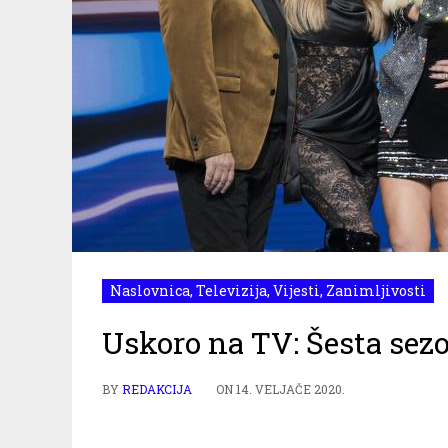
Naslovnica
,
Televizija
,
Vijesti
,
Zanimljivosti
Uskoro na TV: Šesta sezo
BY
REDAKCIJA
ON
14. VELJAČE 2020.