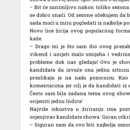
– Bit će zanimljivo nakon toliko sezona
se dobro snaći. Od sezone očekujem da b
sada moći u miru pogledati iz najbolje poz
Novo lice žirija ovog popularnog for
kaže:
– Drago mi je što sam dio ovog prezab
vikend i unijeti malo smijeha i vedrin
probleme dok nas gledaju! Ovo je show
kandidata da izvuče onu jednu sitnicu 
preslikaju je na našu pozornicu. Kao
komentarima jer cilj je da kandidati iz 
Često sam bila zadana tema ovog showa
ocijeniti jednu Indiru!
Najviše iskustva u žiriranju ima poz
ocjenjivao kandidate showa. Goran otkr
– Siguran sam da ovo biti najbolja sezo