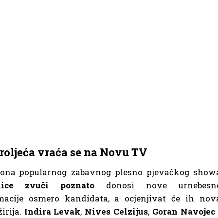
proljeća vraća se na Novu TV
zona popularnog zabavnog plesno pjevačkog show
lice zvuči poznato
donosi nove urnebesn
macije osmero kandidata, a ocjenjivat će ih nov
irija.
Indira Levak
,
Nives Celzijus
,
Goran Navojec