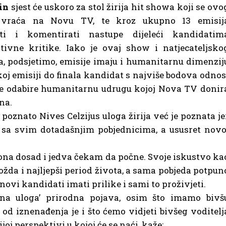
in
sjest će uskoro za stol žirija hit showa koji se ovo
a vraća na Novu TV, te kroz ukupno 13 emisij
ati i komentirati nastupe dijeleći kandidatim
tivne kritike. Iako je ovaj show i natjecateljsko
a, podsjetimo, emisije imaju i humanitarnu dimenzij
koj emisiji do finala kandidat s najviše bodova odnos
te odabire humanitarnu udrugu kojoj Nova TV donir
na.
poznato Nives Celzijus uloga žirija već je poznata je
no sa svim dotadašnjim pobjednicima, a ususret novo
zona dosad i jedva čekam da počne. Svoje iskustvo ka
da i najljepši period života, a sama pobjeda potpun
 novi kandidati imati prilike i sami to proživjeti.
a uloga’ prirodna pojava, osim što imamo bivš
o od iznenađenja je i što ćemo vidjeti bivšeg voditelj
oj perspektivi u kojoj će se naći, kaže: