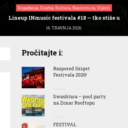
Događanja, Glazba, Kultura, Naslovnica, Vijesti
Lineup INmusic festivala #18 — tko stiže u
Zagreb?
16. TRAVNJA 2026.
Pročitajte i:
Raspored Sziget
Festivala 2026!
Swashtara – pool party
na Zonar Rooftopu
FESTIVAL