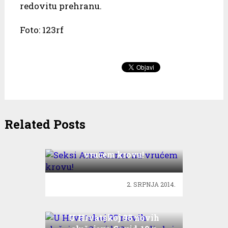
redovitu prehranu.
Foto: 123rf
Related Posts
Seksi Ana Rucner na
vrućem krovu!
2. SRPNJA 2014.
U Hrvatskoj 95 novih