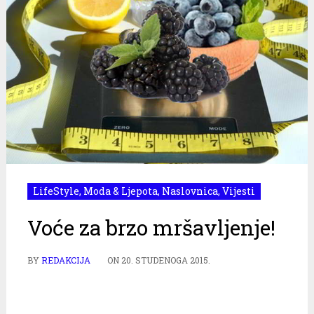
LifeStyle
,
Moda & Ljepota
,
Naslovnica
,
Vijesti
Voće za brzo mršavljenje!
BY
REDAKCIJA
ON
20. STUDENOGA 2015.