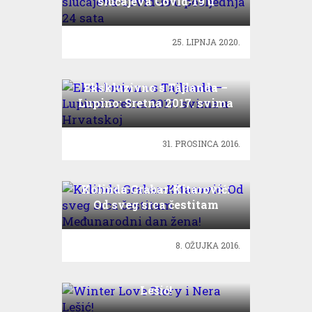
slučajeva Covid-19 u
posljednja 24 sata
25. LIPNJA 2020.
Ekskluzivno s Tajlanda –
Lupino: Sretna 2017. svima
u Hrvatskoj
31. PROSINCA 2016.
Kolinda Grabar-Kitarović:
Od sveg srca čestitam
Međunarodni dan žena!
8. OŽUJKA 2016.
Winter Love Story i Nera
Lešić!