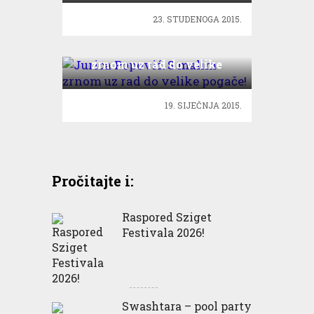
23. STUDENOGA 2015.
Jurica Popović: S malim
zrnom uz rad do velike
pogače!
19. SIJEČNJA 2015.
Pročitajte i:
Raspored Sziget
Festivala 2026!
Swashtara – pool party