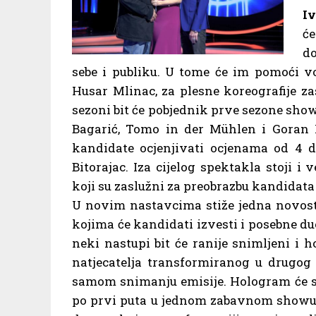
Iv
će
do
sebe i publiku. U tome će im pomoći v
Husar Mlinac, za plesne koreografije zas
sezoni bit će pobjednik prve sezone show
Bagarić, Tomo in der Mühlen i Goran Na
kandidate ocjenjivati ocjenama od 4 d
Bitorajac. Iza cijelog spektakla stoji i
koji su zaslužni za preobrazbu kandidata
U novim nastavcima stiže jedna novost 
kojima će kandidati izvesti i posebne du
neki nastupi bit će ranije snimljeni i
natjecatelja transformiranog u drugog 
samom snimanju emisije. Hologram će se pr
po prvi puta u jednom zabavnom showu 