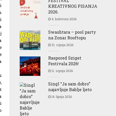
FESTIVAL
i
KREATIVNOG PISANJA
2026.
h
i
4. kolovoza 2026.
a
Swashtara – pool party
j
na Zonar Rooftopu
a
31. srpnja 2026.
e
e
Raspored Sziget
a
Festivala 2026!
11. srpnja 2026.
u
,
Singl “Ja sam dobro”
z
najavljuje Bablje ljeto
a
16. lipnja 2026.
i
o