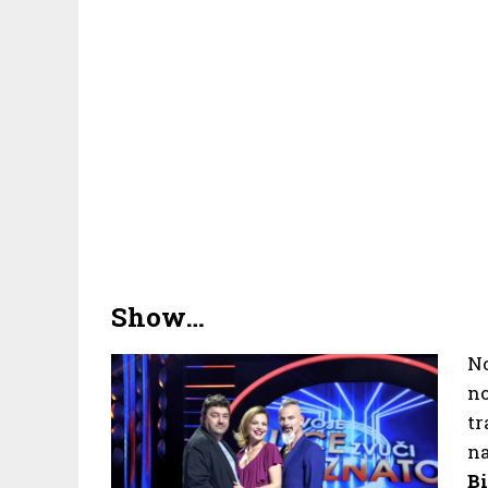
Show…
N
no
t
na
Bi