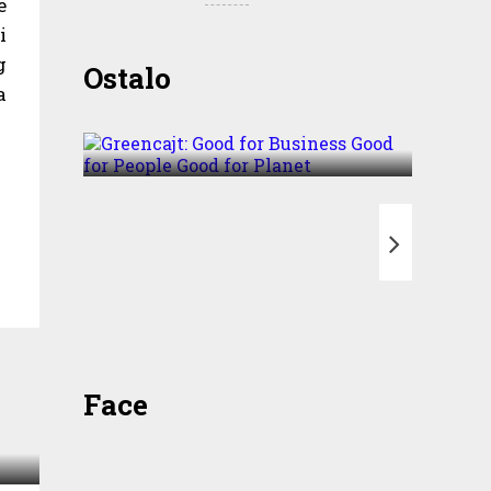
e
i
g
Greencajt: Good for
Ostalo
Business Good for People
a
Good for Planet
T
Face