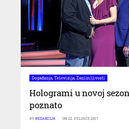
Događanja
,
Televizija
,
Zanimljivosti
Hologrami u novoj sezon
poznato
BY
REDAKCIJA
ON
22. VELJAČE 2017.