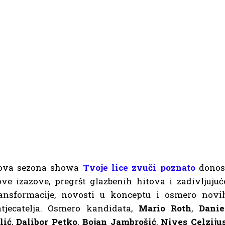
ova sezona showa
Tvoje lice zvuči poznato
donos
ve izazove, pregršt glazbenih hitova i zadivljujuć
ransformacije, novosti u konceptu i osmero novi
tjecatelja. Osmero kandidata,
Mario Roth
,
Danie
lić
,
Dalibor Petko
,
Bojan Jambrošić
,
Nives Celziju