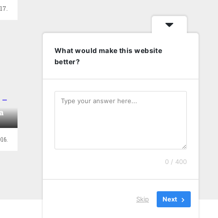
17.
What would make this website
better?
 –
na
16.
0 / 400
Skip
Next