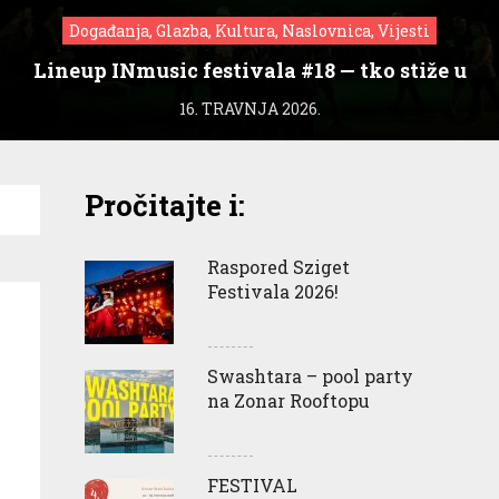
Događanja, Glazba, Kultura, Naslovnica, Vijesti
Lineup INmusic festivala #18 — tko stiže u
Zagreb?
16. TRAVNJA 2026.
Pročitajte i:
Raspored Sziget
Festivala 2026!
Swashtara – pool party
na Zonar Rooftopu
FESTIVAL